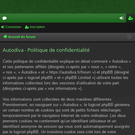
or
Connexion
Inscription
on
ns
u
ne
cri
Accueil du forum
m
xi
pti
Autodiva - Politique de confidentialité
s
on
on
Cette politique de confidentialité explique en détail comment « Autodiva »
et ses partenaires affiliés (désignés ci-après par « nous », « notre »,
« nos », « Autodiva » et « https://autodiva.fr/forum ») et phpBB (désigné
ci-après par « logiciel phpBB » et « phpBB Limited ») utilisent toutes les
informations collectées lors des sessions d’utilisation de votre part
(désignées ci-après par « vos informations »).
Vos informations sont collectées de deux manières différentes.
Premièrement, en naviguant sur « Autodiva », le logiciel phpBB génèrera
un certain nombre de cookies qui sont de petits fichiers téléchargés
temporairement par le navigateur internet de votre ordinateur. Les deux
premiers cookies ne contiennent qu’un identifiant utilisateur et un
identifiant anonyme de session qui vous sont automatiquement assignés
par le logiciel phpBB. Un troisième cookie sera créé lors de votre