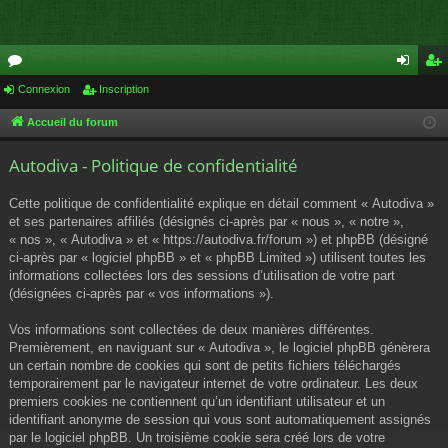
or
Connexion
Inscription
on
ns
u
ne
cri
Accueil du forum
m
xi
pti
Autodiva - Politique de confidentialité
s
on
on
Cette politique de confidentialité explique en détail comment « Autodiva »
et ses partenaires affiliés (désignés ci-après par « nous », « notre »,
« nos », « Autodiva » et « https://autodiva.fr/forum ») et phpBB (désigné
ci-après par « logiciel phpBB » et « phpBB Limited ») utilisent toutes les
informations collectées lors des sessions d’utilisation de votre part
(désignées ci-après par « vos informations »).
Vos informations sont collectées de deux manières différentes.
Premièrement, en naviguant sur « Autodiva », le logiciel phpBB génèrera
un certain nombre de cookies qui sont de petits fichiers téléchargés
temporairement par le navigateur internet de votre ordinateur. Les deux
premiers cookies ne contiennent qu’un identifiant utilisateur et un
identifiant anonyme de session qui vous sont automatiquement assignés
par le logiciel phpBB. Un troisième cookie sera créé lors de votre