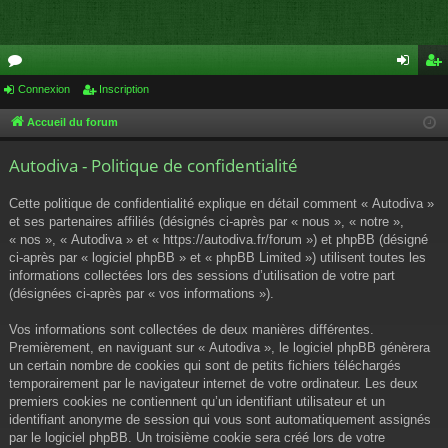
or
Connexion
Inscription
on
ns
u
ne
cri
Accueil du forum
m
xi
pti
Autodiva - Politique de confidentialité
s
on
on
Cette politique de confidentialité explique en détail comment « Autodiva »
et ses partenaires affiliés (désignés ci-après par « nous », « notre »,
« nos », « Autodiva » et « https://autodiva.fr/forum ») et phpBB (désigné
ci-après par « logiciel phpBB » et « phpBB Limited ») utilisent toutes les
informations collectées lors des sessions d’utilisation de votre part
(désignées ci-après par « vos informations »).
Vos informations sont collectées de deux manières différentes.
Premièrement, en naviguant sur « Autodiva », le logiciel phpBB génèrera
un certain nombre de cookies qui sont de petits fichiers téléchargés
temporairement par le navigateur internet de votre ordinateur. Les deux
premiers cookies ne contiennent qu’un identifiant utilisateur et un
identifiant anonyme de session qui vous sont automatiquement assignés
par le logiciel phpBB. Un troisième cookie sera créé lors de votre