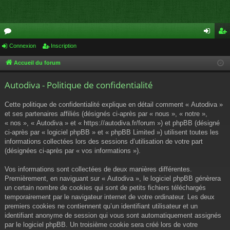
or
Connexion
Inscription
on
ns
u
ne
cri
Accueil du forum
m
xi
pti
Autodiva - Politique de confidentialité
s
on
on
Cette politique de confidentialité explique en détail comment « Autodiva »
et ses partenaires affiliés (désignés ci-après par « nous », « notre »,
« nos », « Autodiva » et « https://autodiva.fr/forum ») et phpBB (désigné
ci-après par « logiciel phpBB » et « phpBB Limited ») utilisent toutes les
informations collectées lors des sessions d’utilisation de votre part
(désignées ci-après par « vos informations »).
Vos informations sont collectées de deux manières différentes.
Premièrement, en naviguant sur « Autodiva », le logiciel phpBB génèrera
un certain nombre de cookies qui sont de petits fichiers téléchargés
temporairement par le navigateur internet de votre ordinateur. Les deux
premiers cookies ne contiennent qu’un identifiant utilisateur et un
identifiant anonyme de session qui vous sont automatiquement assignés
par le logiciel phpBB. Un troisième cookie sera créé lors de votre