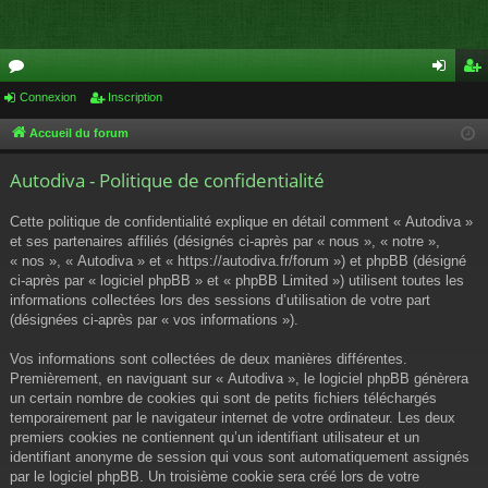
or
Connexion
Inscription
on
ns
u
ne
cri
Accueil du forum
m
xi
pti
Autodiva - Politique de confidentialité
s
on
on
Cette politique de confidentialité explique en détail comment « Autodiva »
et ses partenaires affiliés (désignés ci-après par « nous », « notre »,
« nos », « Autodiva » et « https://autodiva.fr/forum ») et phpBB (désigné
ci-après par « logiciel phpBB » et « phpBB Limited ») utilisent toutes les
informations collectées lors des sessions d’utilisation de votre part
(désignées ci-après par « vos informations »).
Vos informations sont collectées de deux manières différentes.
Premièrement, en naviguant sur « Autodiva », le logiciel phpBB génèrera
un certain nombre de cookies qui sont de petits fichiers téléchargés
temporairement par le navigateur internet de votre ordinateur. Les deux
premiers cookies ne contiennent qu’un identifiant utilisateur et un
identifiant anonyme de session qui vous sont automatiquement assignés
par le logiciel phpBB. Un troisième cookie sera créé lors de votre