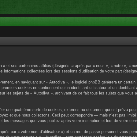
a » et ses partenaires affiliés (désignés ci-après par « nous », « notre », « no
es informations collectées lors des sessions d’utilisation de votre part (désig
rement, en naviguant sur « Autodiva », le logiciel phpBB génèrera un certain 
x premiers cookies ne contiennent qu’un identifiant utilisateur et un identif
sur les sujets de « Autodiva », archivant de ce fait tous les sujets que vous 
éer une quatrième sorte de cookies, externes au document qui est prévu pour 
yez et que nous collectons. Ceci peut correspondre — mais n’est pas limité 
) et les messages que vous publiez après votre inscription et lors de votre c
après par « votre nom d’utilisateur ») et un mot de passe personnel vous per