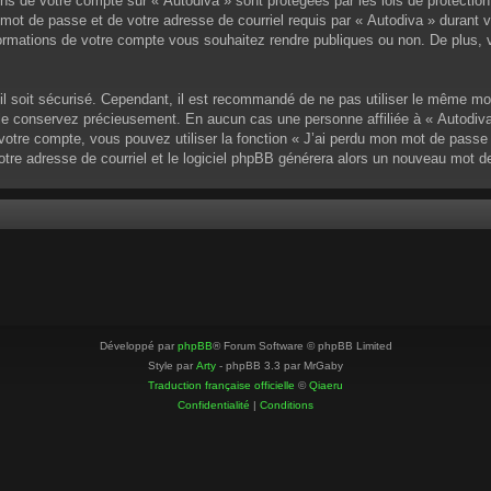
ons de votre compte sur « Autodiva » sont protégées par les lois de protectio
mot de passe et de votre adresse de courriel requis par « Autodiva » durant vot
ormations de votre compte vous souhaitez rendre publiques ou non. De plus, v
u’il soit sécurisé. Cependant, il est recommandé de ne pas utiliser le même mo
 le conservez précieusement. En aucun cas une personne affiliée à « Autodiva
otre compte, vous pouvez utiliser la fonction « J’ai perdu mon mot de passe »
votre adresse de courriel et le logiciel phpBB générera alors un nouveau mot 
Développé par
phpBB
® Forum Software © phpBB Limited
Style par
Arty
- phpBB 3.3 par MrGaby
Traduction française officielle
©
Qiaeru
Confidentialité
|
Conditions