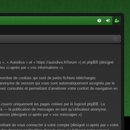
FA
on
ns
Q
ne
cri
xi
pti
on
on
s », « Autodiva » et « https://autodiva.fr/forum ») et phpBB (désigné
nées ci-après par « vos informations »).
nombre de cookies qui sont de petits fichiers téléchargés
iant anonyme de session qui vous sont automatiquement assignés par le
avez consultés et permettant d’améliorer votre confort de navigation en
couvrir uniquement les pages créées par le logiciel phpBB. La
à — la publication de messages en tant qu’utilisateur anonyme,
onnexion (désignés ci-après par « vos messages »).
mettant de vous connecter à votre compte (désigné ci-après par « votre