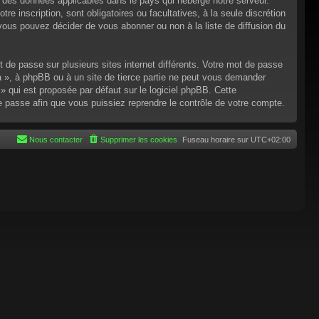
n des données applicables dans le pays qui héberge notre serveur.
re inscription, sont obligatoires ou facultatives, à la seule discrétion
ous pouvez décider de vous abonner ou non à la liste de diffusion du
t de passe sur plusieurs sites internet différents. Votre mot de passe
 », à phpBB ou à un site de tierce partie ne peut vous demander
 qui est proposée par défaut sur le logiciel phpBB. Cette
de passe afin que vous puissiez reprendre le contrôle de votre compte.
Nous contacter
Supprimer les cookies
Fuseau horaire sur
UTC+02:00