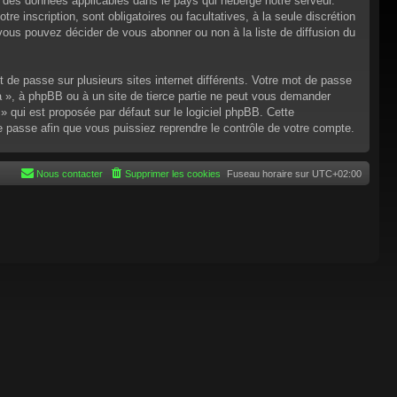
n des données applicables dans le pays qui héberge notre serveur.
re inscription, sont obligatoires ou facultatives, à la seule discrétion
ous pouvez décider de vous abonner ou non à la liste de diffusion du
t de passe sur plusieurs sites internet différents. Votre mot de passe
 », à phpBB ou à un site de tierce partie ne peut vous demander
 qui est proposée par défaut sur le logiciel phpBB. Cette
de passe afin que vous puissiez reprendre le contrôle de votre compte.
Nous contacter
Supprimer les cookies
Fuseau horaire sur
UTC+02:00