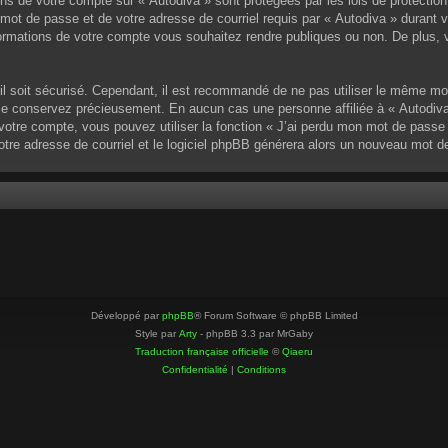
ons de votre compte sur « Autodiva » sont protégées par les lois de protectio
mot de passe et de votre adresse de courriel requis par « Autodiva » durant vot
ormations de votre compte vous souhaitez rendre publiques ou non. De plus, v
u’il soit sécurisé. Cependant, il est recommandé de ne pas utiliser le même mo
 le conservez précieusement. En aucun cas une personne affiliée à « Autodiva
otre compte, vous pouvez utiliser la fonction « J’ai perdu mon mot de passe »
votre adresse de courriel et le logiciel phpBB générera alors un nouveau mot 
Développé par
phpBB
® Forum Software © phpBB Limited
Style par
Arty
- phpBB 3.3 par MrGaby
Traduction française officielle
©
Qiaeru
Confidentialité
|
Conditions