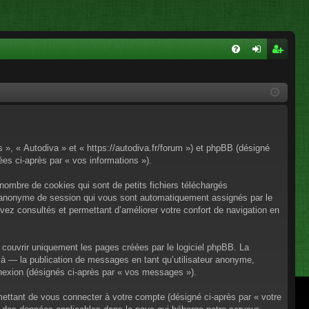
FA
on
ns
Q
ne
cri
xi
pti
on
on
s », « Autodiva » et « https://autodiva.fr/forum ») et phpBB (désigné
nées ci-après par « vos informations »).
nombre de cookies qui sont de petits fichiers téléchargés
iant anonyme de session qui vous sont automatiquement assignés par le
avez consultés et permettant d’améliorer votre confort de navigation en
couvrir uniquement les pages créées par le logiciel phpBB. La
à — la publication de messages en tant qu’utilisateur anonyme,
onnexion (désignés ci-après par « vos messages »).
mettant de vous connecter à votre compte (désigné ci-après par « votre