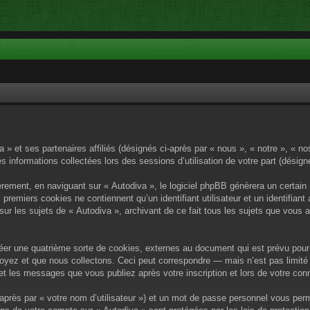
a » et ses partenaires affiliés (désignés ci-après par « nous », « notre », « no
es informations collectées lors des sessions d’utilisation de votre part (désig
rement, en naviguant sur « Autodiva », le logiciel phpBB génèrera un certain 
x premiers cookies ne contiennent qu’un identifiant utilisateur et un identif
sur les sujets de « Autodiva », archivant de ce fait tous les sujets que vous 
éer une quatrième sorte de cookies, externes au document qui est prévu pour 
yez et que nous collectons. Ceci peut correspondre — mais n’est pas limité 
) et les messages que vous publiez après votre inscription et lors de votre c
après par « votre nom d’utilisateur ») et un mot de passe personnel vous per