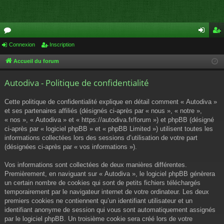
or
Connexion
Inscription
on
ns
u
ne
cri
Accueil du forum
m
xi
pti
Autodiva - Politique de confidentialité
s
on
on
Cette politique de confidentialité explique en détail comment « Autodiva »
et ses partenaires affiliés (désignés ci-après par « nous », « notre »,
« nos », « Autodiva » et « https://autodiva.fr/forum ») et phpBB (désigné
ci-après par « logiciel phpBB » et « phpBB Limited ») utilisent toutes les
informations collectées lors des sessions d’utilisation de votre part
(désignées ci-après par « vos informations »).
Vos informations sont collectées de deux manières différentes.
Premièrement, en naviguant sur « Autodiva », le logiciel phpBB génèrera
un certain nombre de cookies qui sont de petits fichiers téléchargés
temporairement par le navigateur internet de votre ordinateur. Les deux
premiers cookies ne contiennent qu’un identifiant utilisateur et un
identifiant anonyme de session qui vous sont automatiquement assignés
par le logiciel phpBB. Un troisième cookie sera créé lors de votre