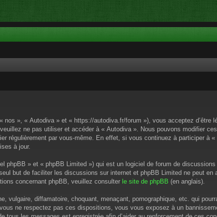
« nos », « Autodiva » et « https://autodiva.fr/forum »), vous acceptez d’êtr
 veuillez ne pas utiliser et accéder à « Autodiva ». Nous pouvons modifier c
ier régulièrement par vous-même. En effet, si vous continuez à participer à «
ses à jour.
el phpBB » et « phpBB Limited ») qui est un logiciel de forum de discussions
 seul but de faciliter les discussions sur internet et phpBB Limited ne peut 
tions concernant phpBB, veuillez consulter
le site de phpBB
(en anglais).
 vulgaire, diffamatoire, choquant, menaçant, pornographique, etc. qui pourrai
i vous ne respectez pas ces dispositions, vous vous exposez à un bannissement
P de tous les messages est enregistrée afin d’aider au renforcement de ces cond