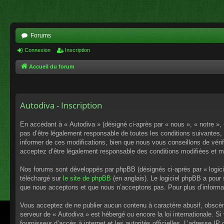
Forums
Connexion
Inscription
Accueil du forum
Autodiva - Inscription
En accédant à « Autodiva » (désigné ci-après par « nous », « notre », 
pas d’être légalement responsable de toutes les conditions suivantes,
informer de ces modifications, bien que nous vous conseillons de vérif
acceptez d’être légalement responsable des conditions modifiées et mi
Nos forums sont développés par phpBB (désignés ci-après par « logici
téléchargé sur
le site de phpBB
(en anglais). Le logiciel phpBB a pour
que nous acceptons et que nous n’acceptons pas. Pour plus d’informa
Vous acceptez de ne publier aucun contenu à caractère abusif, obscène,
serveur de « Autodiva » est hébergé ou encore la loi internationale. S
fournisseur d’accès à internet et les autorités officielles. L’adresse I