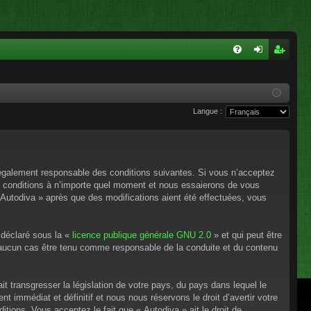
FA
on
ns
Q
ne
cri
Langue :
xi
pti
on
on
e légalement responsable des conditions suivantes. Si vous n’acceptez
es conditions à n’importe quel moment et nous essaierons de vous
 Autodiva » après que des modifications aient été effectuées, vous
 déclaré sous la «
licence publique générale GNU 2.0
» et qui peut être
en aucun cas être tenu comme responsable de la conduite et du contenu
t transgresser la législation de votre pays, du pays dans lequel le
 immédiat et définitif et nous nous réservons le droit d’avertir votre
itions. Vous acceptez le fait que « Autodiva » ait le droit de