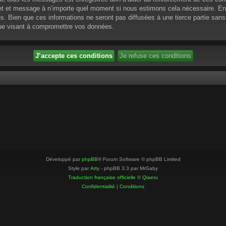
ujet et message à n’importe quel moment si nous estimons cela nécessaire. En 
 Bien que ces informations ne seront pas diffusées à une tierce partie sans
que visant à compromettre vos données.
Développé par
phpBB
® Forum Software © phpBB Limited
Style par
Arty
- phpBB 3.3 par MrGaby
Traduction française officielle
©
Qiaeru
Confidentialité
|
Conditions