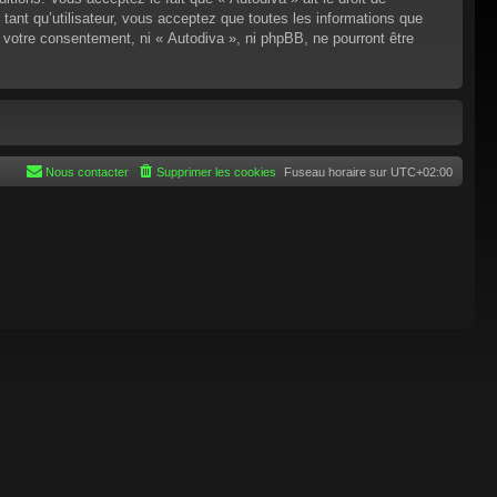
tant qu’utilisateur, vous acceptez que toutes les informations que
 votre consentement, ni « Autodiva », ni phpBB, ne pourront être
Nous contacter
Supprimer les cookies
Fuseau horaire sur
UTC+02:00