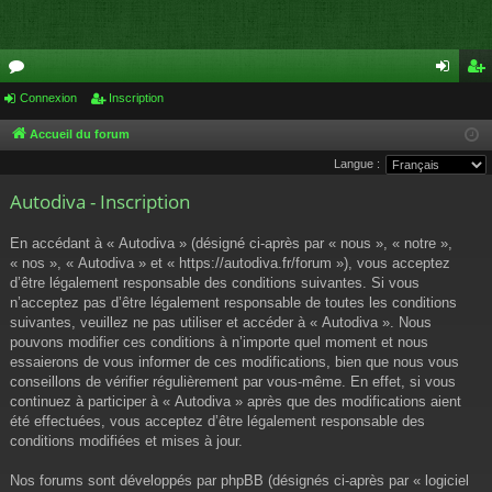
or
Connexion
Inscription
on
ns
u
ne
cri
Accueil du forum
Langue :
m
xi
pti
Autodiva - Inscription
s
on
on
En accédant à « Autodiva » (désigné ci-après par « nous », « notre »,
« nos », « Autodiva » et « https://autodiva.fr/forum »), vous acceptez
d’être légalement responsable des conditions suivantes. Si vous
n’acceptez pas d’être légalement responsable de toutes les conditions
suivantes, veuillez ne pas utiliser et accéder à « Autodiva ». Nous
pouvons modifier ces conditions à n’importe quel moment et nous
essaierons de vous informer de ces modifications, bien que nous vous
conseillons de vérifier régulièrement par vous-même. En effet, si vous
continuez à participer à « Autodiva » après que des modifications aient
été effectuées, vous acceptez d’être légalement responsable des
conditions modifiées et mises à jour.
Nos forums sont développés par phpBB (désignés ci-après par « logiciel