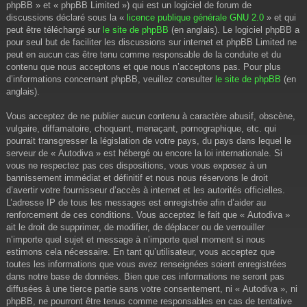
phpBB » et « phpBB Limited ») qui est un logiciel de forum de
discussions déclaré sous la «
licence publique générale GNU 2.0
» et qui
peut être téléchargé sur
le site de phpBB
(en anglais). Le logiciel phpBB a
pour seul but de faciliter les discussions sur internet et phpBB Limited ne
peut en aucun cas être tenu comme responsable de la conduite et du
contenu que nous acceptons et que nous n’acceptons pas. Pour plus
d’informations concernant phpBB, veuillez consulter
le site de phpBB
(en
anglais).
Vous acceptez de ne publier aucun contenu à caractère abusif, obscène,
vulgaire, diffamatoire, choquant, menaçant, pornographique, etc. qui
pourrait transgresser la législation de votre pays, du pays dans lequel le
serveur de « Autodiva » est hébergé ou encore la loi internationale. Si
vous ne respectez pas ces dispositions, vous vous exposez à un
bannissement immédiat et définitif et nous nous réservons le droit
d’avertir votre fournisseur d’accès à internet et les autorités officielles.
L’adresse IP de tous les messages est enregistrée afin d’aider au
renforcement de ces conditions. Vous acceptez le fait que « Autodiva »
ait le droit de supprimer, de modifier, de déplacer ou de verrouiller
n’importe quel sujet et message à n’importe quel moment si nous
estimons cela nécessaire. En tant qu’utilisateur, vous acceptez que
toutes les informations que vous avez renseignées soient enregistrées
dans notre base de données. Bien que ces informations ne seront pas
diffusées à une tierce partie sans votre consentement, ni « Autodiva », ni
phpBB, ne pourront être tenus comme responsables en cas de tentative