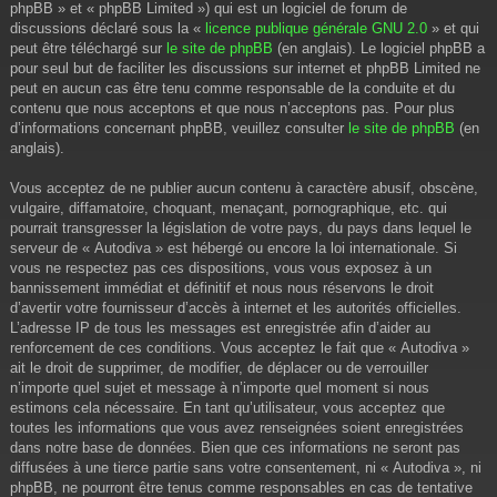
phpBB » et « phpBB Limited ») qui est un logiciel de forum de
discussions déclaré sous la «
licence publique générale GNU 2.0
» et qui
peut être téléchargé sur
le site de phpBB
(en anglais). Le logiciel phpBB a
pour seul but de faciliter les discussions sur internet et phpBB Limited ne
peut en aucun cas être tenu comme responsable de la conduite et du
contenu que nous acceptons et que nous n’acceptons pas. Pour plus
d’informations concernant phpBB, veuillez consulter
le site de phpBB
(en
anglais).
Vous acceptez de ne publier aucun contenu à caractère abusif, obscène,
vulgaire, diffamatoire, choquant, menaçant, pornographique, etc. qui
pourrait transgresser la législation de votre pays, du pays dans lequel le
serveur de « Autodiva » est hébergé ou encore la loi internationale. Si
vous ne respectez pas ces dispositions, vous vous exposez à un
bannissement immédiat et définitif et nous nous réservons le droit
d’avertir votre fournisseur d’accès à internet et les autorités officielles.
L’adresse IP de tous les messages est enregistrée afin d’aider au
renforcement de ces conditions. Vous acceptez le fait que « Autodiva »
ait le droit de supprimer, de modifier, de déplacer ou de verrouiller
n’importe quel sujet et message à n’importe quel moment si nous
estimons cela nécessaire. En tant qu’utilisateur, vous acceptez que
toutes les informations que vous avez renseignées soient enregistrées
dans notre base de données. Bien que ces informations ne seront pas
diffusées à une tierce partie sans votre consentement, ni « Autodiva », ni
phpBB, ne pourront être tenus comme responsables en cas de tentative