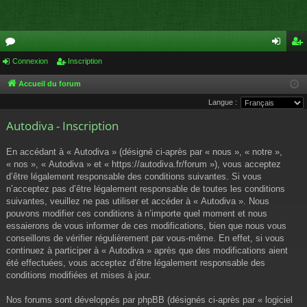
or
Connexion
Inscription
on
ns
u
ne
cri
Accueil du forum
Langue :
m
xi
pti
Autodiva - Inscription
s
on
on
En accédant à « Autodiva » (désigné ci-après par « nous », « notre »,
« nos », « Autodiva » et « https://autodiva.fr/forum »), vous acceptez
d’être légalement responsable des conditions suivantes. Si vous
n’acceptez pas d’être légalement responsable de toutes les conditions
suivantes, veuillez ne pas utiliser et accéder à « Autodiva ». Nous
pouvons modifier ces conditions à n’importe quel moment et nous
essaierons de vous informer de ces modifications, bien que nous vous
conseillons de vérifier régulièrement par vous-même. En effet, si vous
continuez à participer à « Autodiva » après que des modifications aient
été effectuées, vous acceptez d’être légalement responsable des
conditions modifiées et mises à jour.
Nos forums sont développés par phpBB (désignés ci-après par « logiciel