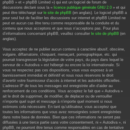
phpBB » et « phpBB Limited ») qui est un logiciel de forum de
discussions déclaré sous la «
licence publique générale GNU 2.0
» et qui
peut être téléchargé sur
le site de phpBB
(en anglais). Le logiciel phpBB a
pour seul but de faciliter les discussions sur internet et phpBB Limited ne
peut en aucun cas être tenu comme responsable de la conduite et du
contenu que nous acceptons et que nous n’acceptons pas. Pour plus
d’informations concernant phpBB, veuillez consulter
le site de phpBB
(en
anglais).
Vous acceptez de ne publier aucun contenu à caractère abusif, obscène,
vulgaire, diffamatoire, choquant, menaçant, pornographique, etc. qui
pourrait transgresser la législation de votre pays, du pays dans lequel le
serveur de « Autodiva » est hébergé ou encore la loi internationale. Si
vous ne respectez pas ces dispositions, vous vous exposez à un
bannissement immédiat et définitif et nous nous réservons le droit
d’avertir votre fournisseur d’accès à internet et les autorités officielles.
L’adresse IP de tous les messages est enregistrée afin d’aider au
renforcement de ces conditions. Vous acceptez le fait que « Autodiva »
ait le droit de supprimer, de modifier, de déplacer ou de verrouiller
n’importe quel sujet et message à n’importe quel moment si nous
estimons cela nécessaire. En tant qu’utilisateur, vous acceptez que
toutes les informations que vous avez renseignées soient enregistrées
dans notre base de données. Bien que ces informations ne seront pas
diffusées à une tierce partie sans votre consentement, ni « Autodiva », ni
phpBB, ne pourront être tenus comme responsables en cas de tentative