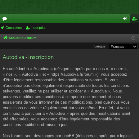
or
Connexion
Inscription
on
ns
u
ne
cri
Accueil du forum
Langue :
m
xi
pti
Autodiva - Inscription
s
on
on
En accédant à « Autodiva » (désigné ci-après par « nous », « notre »,
« nos », « Autodiva » et « https://autodiva.fr/forum »), vous acceptez
d’être légalement responsable des conditions suivantes. Si vous
n’acceptez pas d’être légalement responsable de toutes les conditions
suivantes, veuillez ne pas utiliser et accéder à « Autodiva ». Nous
pouvons modifier ces conditions à n’importe quel moment et nous
essaierons de vous informer de ces modifications, bien que nous vous
conseillons de vérifier régulièrement par vous-même. En effet, si vous
continuez à participer à « Autodiva » après que des modifications aient
été effectuées, vous acceptez d’être légalement responsable des
conditions modifiées et mises à jour.
Nos forums sont développés par phpBB (désignés ci-après par « logiciel