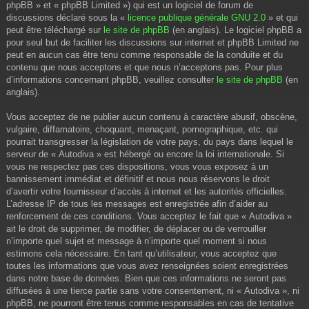
phpBB » et « phpBB Limited ») qui est un logiciel de forum de
discussions déclaré sous la «
licence publique générale GNU 2.0
» et qui
peut être téléchargé sur
le site de phpBB
(en anglais). Le logiciel phpBB a
pour seul but de faciliter les discussions sur internet et phpBB Limited ne
peut en aucun cas être tenu comme responsable de la conduite et du
contenu que nous acceptons et que nous n’acceptons pas. Pour plus
d’informations concernant phpBB, veuillez consulter
le site de phpBB
(en
anglais).
Vous acceptez de ne publier aucun contenu à caractère abusif, obscène,
vulgaire, diffamatoire, choquant, menaçant, pornographique, etc. qui
pourrait transgresser la législation de votre pays, du pays dans lequel le
serveur de « Autodiva » est hébergé ou encore la loi internationale. Si
vous ne respectez pas ces dispositions, vous vous exposez à un
bannissement immédiat et définitif et nous nous réservons le droit
d’avertir votre fournisseur d’accès à internet et les autorités officielles.
L’adresse IP de tous les messages est enregistrée afin d’aider au
renforcement de ces conditions. Vous acceptez le fait que « Autodiva »
ait le droit de supprimer, de modifier, de déplacer ou de verrouiller
n’importe quel sujet et message à n’importe quel moment si nous
estimons cela nécessaire. En tant qu’utilisateur, vous acceptez que
toutes les informations que vous avez renseignées soient enregistrées
dans notre base de données. Bien que ces informations ne seront pas
diffusées à une tierce partie sans votre consentement, ni « Autodiva », ni
phpBB, ne pourront être tenus comme responsables en cas de tentative