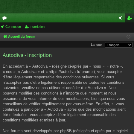
or
Connexion
Inscription
on
ns
u
ne
cri
Accueil du forum
Langue :
m
xi
pti
Autodiva - Inscription
s
on
on
En accédant à « Autodiva » (désigné ci-après par « nous », « notre »,
« nos », « Autodiva » et « https://autodiva.fr/forum »), vous acceptez
d’être légalement responsable des conditions suivantes. Si vous
n’acceptez pas d’être légalement responsable de toutes les conditions
suivantes, veuillez ne pas utiliser et accéder à « Autodiva ». Nous
pouvons modifier ces conditions à n’importe quel moment et nous
essaierons de vous informer de ces modifications, bien que nous vous
conseillons de vérifier régulièrement par vous-même. En effet, si vous
continuez à participer à « Autodiva » après que des modifications aient
été effectuées, vous acceptez d’être légalement responsable des
conditions modifiées et mises à jour.
Nos forums sont développés par phpBB (désignés ci-après par « logiciel