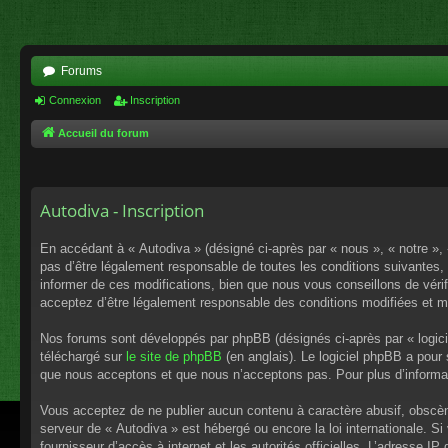
Forums
Connexion
Inscription
Accueil du forum
Autodiva - Inscription
En accédant à « Autodiva » (désigné ci-après par « nous », « notre », 
pas d’être légalement responsable de toutes les conditions suivantes,
informer de ces modifications, bien que nous vous conseillons de vérif
acceptez d’être légalement responsable des conditions modifiées et mi
Nos forums sont développés par phpBB (désignés ci-après par « logici
téléchargé sur
le site de phpBB
(en anglais). Le logiciel phpBB a pour
que nous acceptons et que nous n’acceptons pas. Pour plus d’informa
Vous acceptez de ne publier aucun contenu à caractère abusif, obscène,
serveur de « Autodiva » est hébergé ou encore la loi internationale. S
fournisseur d’accès à internet et les autorités officielles. L’adresse I