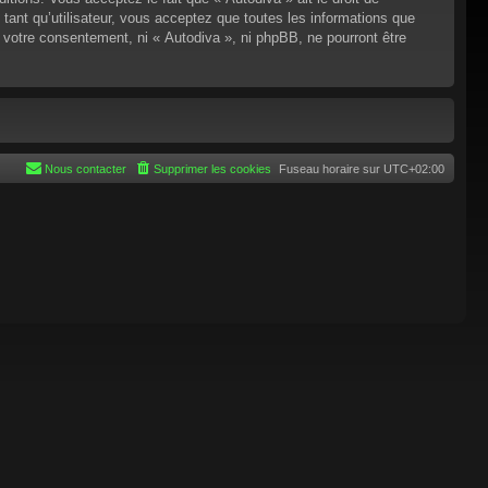
tant qu’utilisateur, vous acceptez que toutes les informations que
 votre consentement, ni « Autodiva », ni phpBB, ne pourront être
Nous contacter
Supprimer les cookies
Fuseau horaire sur
UTC+02:00