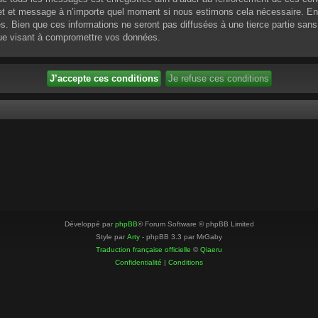
ujet et message à n’importe quel moment si nous estimons cela nécessaire. En 
 Bien que ces informations ne seront pas diffusées à une tierce partie sans
que visant à compromettre vos données.
Développé par
phpBB
® Forum Software © phpBB Limited
Style par
Arty
- phpBB 3.3 par MrGaby
Traduction française officielle
©
Qiaeru
Confidentialité
|
Conditions