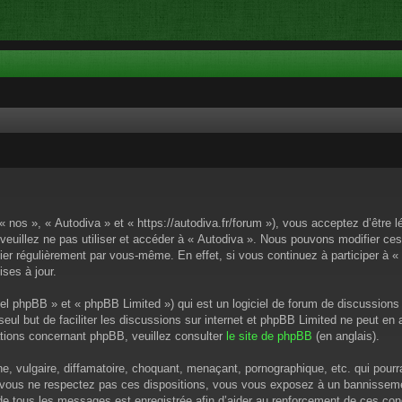
« nos », « Autodiva » et « https://autodiva.fr/forum »), vous acceptez d’êtr
 veuillez ne pas utiliser et accéder à « Autodiva ». Nous pouvons modifier c
ier régulièrement par vous-même. En effet, si vous continuez à participer à «
ses à jour.
el phpBB » et « phpBB Limited ») qui est un logiciel de forum de discussions
 seul but de faciliter les discussions sur internet et phpBB Limited ne peut 
tions concernant phpBB, veuillez consulter
le site de phpBB
(en anglais).
 vulgaire, diffamatoire, choquant, menaçant, pornographique, etc. qui pourrai
i vous ne respectez pas ces dispositions, vous vous exposez à un bannissement
P de tous les messages est enregistrée afin d’aider au renforcement de ces cond