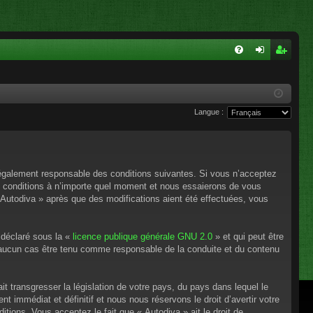
FA
on
ns
Q
ne
cri
Langue :
xi
pti
on
on
e légalement responsable des conditions suivantes. Si vous n’acceptez
es conditions à n’importe quel moment et nous essaierons de vous
 Autodiva » après que des modifications aient été effectuées, vous
 déclaré sous la «
licence publique générale GNU 2.0
» et qui peut être
en aucun cas être tenu comme responsable de la conduite et du contenu
t transgresser la législation de votre pays, du pays dans lequel le
 immédiat et définitif et nous nous réservons le droit d’avertir votre
itions. Vous acceptez le fait que « Autodiva » ait le droit de