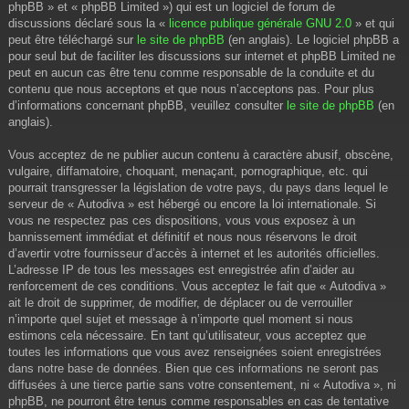
phpBB » et « phpBB Limited ») qui est un logiciel de forum de
discussions déclaré sous la «
licence publique générale GNU 2.0
» et qui
peut être téléchargé sur
le site de phpBB
(en anglais). Le logiciel phpBB a
pour seul but de faciliter les discussions sur internet et phpBB Limited ne
peut en aucun cas être tenu comme responsable de la conduite et du
contenu que nous acceptons et que nous n’acceptons pas. Pour plus
d’informations concernant phpBB, veuillez consulter
le site de phpBB
(en
anglais).
Vous acceptez de ne publier aucun contenu à caractère abusif, obscène,
vulgaire, diffamatoire, choquant, menaçant, pornographique, etc. qui
pourrait transgresser la législation de votre pays, du pays dans lequel le
serveur de « Autodiva » est hébergé ou encore la loi internationale. Si
vous ne respectez pas ces dispositions, vous vous exposez à un
bannissement immédiat et définitif et nous nous réservons le droit
d’avertir votre fournisseur d’accès à internet et les autorités officielles.
L’adresse IP de tous les messages est enregistrée afin d’aider au
renforcement de ces conditions. Vous acceptez le fait que « Autodiva »
ait le droit de supprimer, de modifier, de déplacer ou de verrouiller
n’importe quel sujet et message à n’importe quel moment si nous
estimons cela nécessaire. En tant qu’utilisateur, vous acceptez que
toutes les informations que vous avez renseignées soient enregistrées
dans notre base de données. Bien que ces informations ne seront pas
diffusées à une tierce partie sans votre consentement, ni « Autodiva », ni
phpBB, ne pourront être tenus comme responsables en cas de tentative