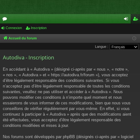
or
Connexion
Inscription
on
ns
u
ne
cri
Accueil du forum
Langue :
m
xi
pti
Autodiva - Inscription
s
on
on
En accédant à « Autodiva » (désigné ci-après par « nous », « notre »,
« nos », « Autodiva » et « https://autodiva.fr/forum »), vous acceptez
d’être légalement responsable des conditions suivantes. Si vous
n’acceptez pas d’être légalement responsable de toutes les conditions
suivantes, veuillez ne pas utiliser et accéder à « Autodiva ». Nous
pouvons modifier ces conditions à n’importe quel moment et nous
essaierons de vous informer de ces modifications, bien que nous vous
conseillons de vérifier régulièrement par vous-même. En effet, si vous
continuez à participer à « Autodiva » après que des modifications aient
été effectuées, vous acceptez d’être légalement responsable des
conditions modifiées et mises à jour.
Nos forums sont développés par phpBB (désignés ci-après par « logiciel