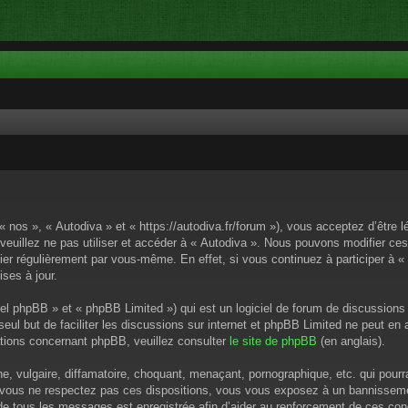
« nos », « Autodiva » et « https://autodiva.fr/forum »), vous acceptez d’êtr
 veuillez ne pas utiliser et accéder à « Autodiva ». Nous pouvons modifier c
ier régulièrement par vous-même. En effet, si vous continuez à participer à «
ses à jour.
el phpBB » et « phpBB Limited ») qui est un logiciel de forum de discussions
 seul but de faciliter les discussions sur internet et phpBB Limited ne peut 
tions concernant phpBB, veuillez consulter
le site de phpBB
(en anglais).
 vulgaire, diffamatoire, choquant, menaçant, pornographique, etc. qui pourrai
i vous ne respectez pas ces dispositions, vous vous exposez à un bannissement
P de tous les messages est enregistrée afin d’aider au renforcement de ces cond