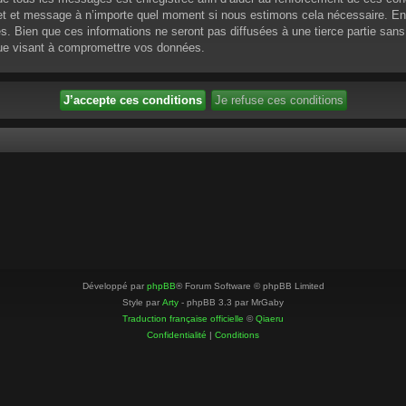
ujet et message à n’importe quel moment si nous estimons cela nécessaire. En 
 Bien que ces informations ne seront pas diffusées à une tierce partie sans
que visant à compromettre vos données.
Développé par
phpBB
® Forum Software © phpBB Limited
Style par
Arty
- phpBB 3.3 par MrGaby
Traduction française officielle
©
Qiaeru
Confidentialité
|
Conditions