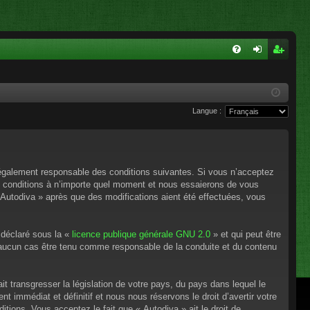
FA
on
ns
Q
ne
cri
Langue :
xi
pti
on
on
e légalement responsable des conditions suivantes. Si vous n’acceptez
es conditions à n’importe quel moment et nous essaierons de vous
 Autodiva » après que des modifications aient été effectuées, vous
 déclaré sous la «
licence publique générale GNU 2.0
» et qui peut être
en aucun cas être tenu comme responsable de la conduite et du contenu
t transgresser la législation de votre pays, du pays dans lequel le
 immédiat et définitif et nous nous réservons le droit d’avertir votre
itions. Vous acceptez le fait que « Autodiva » ait le droit de