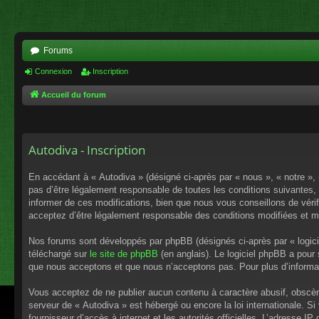
Forums
Connexion
Inscription
Accueil du forum
Autodiva - Inscription
En accédant à « Autodiva » (désigné ci-après par « nous », « notre », 
pas d’être légalement responsable de toutes les conditions suivantes,
informer de ces modifications, bien que nous vous conseillons de vérif
acceptez d’être légalement responsable des conditions modifiées et mi
Nos forums sont développés par phpBB (désignés ci-après par « logici
téléchargé sur
le site de phpBB
(en anglais). Le logiciel phpBB a pour
que nous acceptons et que nous n’acceptons pas. Pour plus d’informa
Vous acceptez de ne publier aucun contenu à caractère abusif, obscène,
serveur de « Autodiva » est hébergé ou encore la loi internationale. S
fournisseur d’accès à internet et les autorités officielles. L’adresse I