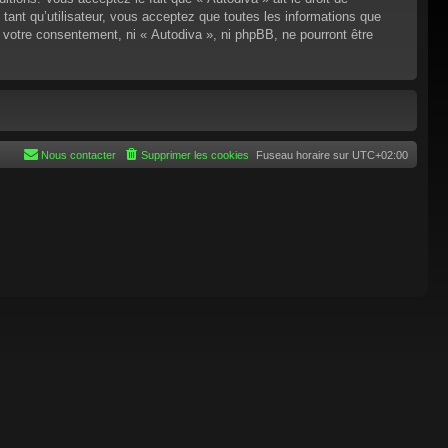
tant qu’utilisateur, vous acceptez que toutes les informations que
 votre consentement, ni « Autodiva », ni phpBB, ne pourront être
Nous contacter
Supprimer les cookies
Fuseau horaire sur
UTC+02:00