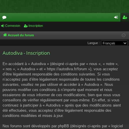
or
Connexion
Inscription
on
ns
u
ne
cri
Accueil du forum
Langue :
m
xi
pti
Autodiva - Inscription
s
on
on
En accédant à « Autodiva » (désigné ci-après par « nous », « notre »,
« nos », « Autodiva » et « https://autodiva.fr/forum »), vous acceptez
d’être légalement responsable des conditions suivantes. Si vous
n’acceptez pas d’être légalement responsable de toutes les conditions
suivantes, veuillez ne pas utiliser et accéder à « Autodiva ». Nous
pouvons modifier ces conditions à n’importe quel moment et nous
essaierons de vous informer de ces modifications, bien que nous vous
conseillons de vérifier régulièrement par vous-même. En effet, si vous
continuez à participer à « Autodiva » après que des modifications aient
été effectuées, vous acceptez d’être légalement responsable des
conditions modifiées et mises à jour.
Nos forums sont développés par phpBB (désignés ci-après par « logiciel