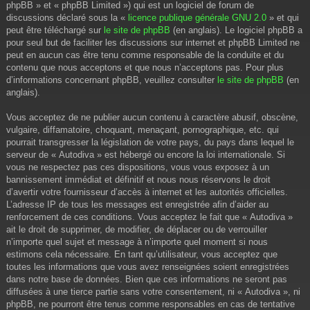
phpBB » et « phpBB Limited ») qui est un logiciel de forum de
discussions déclaré sous la «
licence publique générale GNU 2.0
» et qui
peut être téléchargé sur
le site de phpBB
(en anglais). Le logiciel phpBB a
pour seul but de faciliter les discussions sur internet et phpBB Limited ne
peut en aucun cas être tenu comme responsable de la conduite et du
contenu que nous acceptons et que nous n’acceptons pas. Pour plus
d’informations concernant phpBB, veuillez consulter
le site de phpBB
(en
anglais).
Vous acceptez de ne publier aucun contenu à caractère abusif, obscène,
vulgaire, diffamatoire, choquant, menaçant, pornographique, etc. qui
pourrait transgresser la législation de votre pays, du pays dans lequel le
serveur de « Autodiva » est hébergé ou encore la loi internationale. Si
vous ne respectez pas ces dispositions, vous vous exposez à un
bannissement immédiat et définitif et nous nous réservons le droit
d’avertir votre fournisseur d’accès à internet et les autorités officielles.
L’adresse IP de tous les messages est enregistrée afin d’aider au
renforcement de ces conditions. Vous acceptez le fait que « Autodiva »
ait le droit de supprimer, de modifier, de déplacer ou de verrouiller
n’importe quel sujet et message à n’importe quel moment si nous
estimons cela nécessaire. En tant qu’utilisateur, vous acceptez que
toutes les informations que vous avez renseignées soient enregistrées
dans notre base de données. Bien que ces informations ne seront pas
diffusées à une tierce partie sans votre consentement, ni « Autodiva », ni
phpBB, ne pourront être tenus comme responsables en cas de tentative