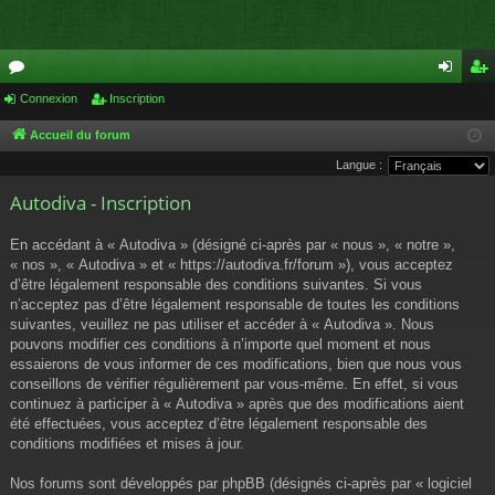
or
Connexion
Inscription
on
ns
u
ne
cri
Accueil du forum
Langue :
m
xi
pti
Autodiva - Inscription
s
on
on
En accédant à « Autodiva » (désigné ci-après par « nous », « notre »,
« nos », « Autodiva » et « https://autodiva.fr/forum »), vous acceptez
d’être légalement responsable des conditions suivantes. Si vous
n’acceptez pas d’être légalement responsable de toutes les conditions
suivantes, veuillez ne pas utiliser et accéder à « Autodiva ». Nous
pouvons modifier ces conditions à n’importe quel moment et nous
essaierons de vous informer de ces modifications, bien que nous vous
conseillons de vérifier régulièrement par vous-même. En effet, si vous
continuez à participer à « Autodiva » après que des modifications aient
été effectuées, vous acceptez d’être légalement responsable des
conditions modifiées et mises à jour.
Nos forums sont développés par phpBB (désignés ci-après par « logiciel