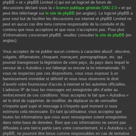
phpBB » et « phpBB Limited ») qui est un logiciel de forum de
discussions déclaré sous la «
licence publique générale GNU 2.0
» et qui
peut être téléchargé sur
le site de phpBB
(en anglais). Le logiciel phpBB a
pour seul but de faciliter les discussions sur internet et phpBB Limited ne
peut en aucun cas être tenu comme responsable de la conduite et du
contenu que nous acceptons et que nous n’acceptons pas. Pour plus
d’informations concernant phpBB, veuillez consulter
le site de phpBB
(en
anglais).
Vous acceptez de ne publier aucun contenu à caractère abusif, obscène,
vulgaire, diffamatoire, choquant, menaçant, pornographique, etc. qui
pourrait transgresser la législation de votre pays, du pays dans lequel le
serveur de « Autodiva » est hébergé ou encore la loi internationale. Si
vous ne respectez pas ces dispositions, vous vous exposez à un
bannissement immédiat et définitif et nous nous réservons le droit
d’avertir votre fournisseur d’accès à internet et les autorités officielles.
L’adresse IP de tous les messages est enregistrée afin d’aider au
renforcement de ces conditions. Vous acceptez le fait que « Autodiva »
ait le droit de supprimer, de modifier, de déplacer ou de verrouiller
n’importe quel sujet et message à n’importe quel moment si nous
estimons cela nécessaire. En tant qu’utilisateur, vous acceptez que
toutes les informations que vous avez renseignées soient enregistrées
dans notre base de données. Bien que ces informations ne seront pas
diffusées à une tierce partie sans votre consentement, ni « Autodiva », ni
phpBB, ne pourront être tenus comme responsables en cas de tentative