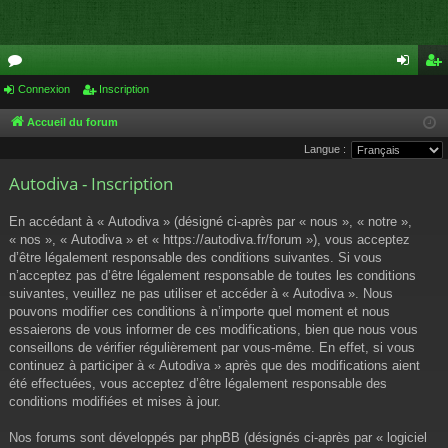
or
Connexion
Inscription
on
ns
u
ne
cri
Accueil du forum
Langue :
m
xi
pti
Autodiva - Inscription
s
on
on
En accédant à « Autodiva » (désigné ci-après par « nous », « notre »,
« nos », « Autodiva » et « https://autodiva.fr/forum »), vous acceptez
d’être légalement responsable des conditions suivantes. Si vous
n’acceptez pas d’être légalement responsable de toutes les conditions
suivantes, veuillez ne pas utiliser et accéder à « Autodiva ». Nous
pouvons modifier ces conditions à n’importe quel moment et nous
essaierons de vous informer de ces modifications, bien que nous vous
conseillons de vérifier régulièrement par vous-même. En effet, si vous
continuez à participer à « Autodiva » après que des modifications aient
été effectuées, vous acceptez d’être légalement responsable des
conditions modifiées et mises à jour.
Nos forums sont développés par phpBB (désignés ci-après par « logiciel