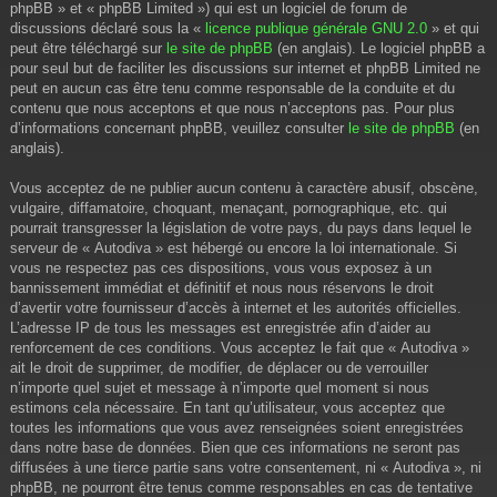
phpBB » et « phpBB Limited ») qui est un logiciel de forum de
discussions déclaré sous la «
licence publique générale GNU 2.0
» et qui
peut être téléchargé sur
le site de phpBB
(en anglais). Le logiciel phpBB a
pour seul but de faciliter les discussions sur internet et phpBB Limited ne
peut en aucun cas être tenu comme responsable de la conduite et du
contenu que nous acceptons et que nous n’acceptons pas. Pour plus
d’informations concernant phpBB, veuillez consulter
le site de phpBB
(en
anglais).
Vous acceptez de ne publier aucun contenu à caractère abusif, obscène,
vulgaire, diffamatoire, choquant, menaçant, pornographique, etc. qui
pourrait transgresser la législation de votre pays, du pays dans lequel le
serveur de « Autodiva » est hébergé ou encore la loi internationale. Si
vous ne respectez pas ces dispositions, vous vous exposez à un
bannissement immédiat et définitif et nous nous réservons le droit
d’avertir votre fournisseur d’accès à internet et les autorités officielles.
L’adresse IP de tous les messages est enregistrée afin d’aider au
renforcement de ces conditions. Vous acceptez le fait que « Autodiva »
ait le droit de supprimer, de modifier, de déplacer ou de verrouiller
n’importe quel sujet et message à n’importe quel moment si nous
estimons cela nécessaire. En tant qu’utilisateur, vous acceptez que
toutes les informations que vous avez renseignées soient enregistrées
dans notre base de données. Bien que ces informations ne seront pas
diffusées à une tierce partie sans votre consentement, ni « Autodiva », ni
phpBB, ne pourront être tenus comme responsables en cas de tentative