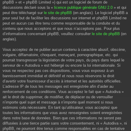
phpBB » et « phpBB Limited ») qui est un logiciel de forum de
discussions déclaré sous la «
licence publique générale GNU 2.0
» et qui
peut être téléchargé sur
le site de phpBB
(en anglais). Le logiciel phpBB a
pour seul but de faciliter les discussions sur internet et phpBB Limited ne
peut en aucun cas être tenu comme responsable de la conduite et du
contenu que nous acceptons et que nous n’acceptons pas. Pour plus
d’informations concernant phpBB, veuillez consulter
le site de phpBB
(en
anglais).
Vous acceptez de ne publier aucun contenu à caractère abusif, obscène,
vulgaire, diffamatoire, choquant, menaçant, pornographique, etc. qui
pourrait transgresser la législation de votre pays, du pays dans lequel le
serveur de « Autodiva » est hébergé ou encore la loi internationale. Si
vous ne respectez pas ces dispositions, vous vous exposez à un
bannissement immédiat et définitif et nous nous réservons le droit
d’avertir votre fournisseur d’accès à internet et les autorités officielles.
L’adresse IP de tous les messages est enregistrée afin d’aider au
renforcement de ces conditions. Vous acceptez le fait que « Autodiva »
ait le droit de supprimer, de modifier, de déplacer ou de verrouiller
n’importe quel sujet et message à n’importe quel moment si nous
estimons cela nécessaire. En tant qu’utilisateur, vous acceptez que
toutes les informations que vous avez renseignées soient enregistrées
dans notre base de données. Bien que ces informations ne seront pas
diffusées à une tierce partie sans votre consentement, ni « Autodiva », ni
phpBB, ne pourront être tenus comme responsables en cas de tentative