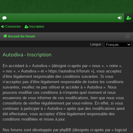
or
Connexion
Inscription
on
ns
u
ne
cri
Accueil du forum
Langue :
m
xi
pti
Autodiva - Inscription
s
on
on
En accédant à « Autodiva » (désigné ci-après par « nous », « notre »,
« nos », « Autodiva » et « https://autodiva.fr/forum »), vous acceptez
d’être légalement responsable des conditions suivantes. Si vous
n’acceptez pas d’être légalement responsable de toutes les conditions
suivantes, veuillez ne pas utiliser et accéder à « Autodiva ». Nous
pouvons modifier ces conditions à n’importe quel moment et nous
essaierons de vous informer de ces modifications, bien que nous vous
conseillons de vérifier régulièrement par vous-même. En effet, si vous
continuez à participer à « Autodiva » après que des modifications aient
été effectuées, vous acceptez d’être légalement responsable des
conditions modifiées et mises à jour.
Nos forums sont développés par phpBB (désignés ci-après par « logiciel