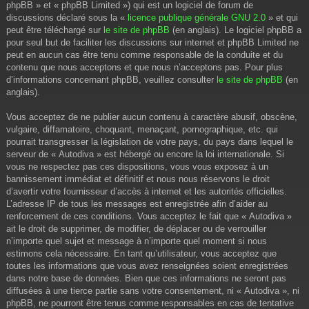
phpBB » et « phpBB Limited ») qui est un logiciel de forum de
discussions déclaré sous la «
licence publique générale GNU 2.0
» et qui
peut être téléchargé sur
le site de phpBB
(en anglais). Le logiciel phpBB a
pour seul but de faciliter les discussions sur internet et phpBB Limited ne
peut en aucun cas être tenu comme responsable de la conduite et du
contenu que nous acceptons et que nous n’acceptons pas. Pour plus
d’informations concernant phpBB, veuillez consulter
le site de phpBB
(en
anglais).
Vous acceptez de ne publier aucun contenu à caractère abusif, obscène,
vulgaire, diffamatoire, choquant, menaçant, pornographique, etc. qui
pourrait transgresser la législation de votre pays, du pays dans lequel le
serveur de « Autodiva » est hébergé ou encore la loi internationale. Si
vous ne respectez pas ces dispositions, vous vous exposez à un
bannissement immédiat et définitif et nous nous réservons le droit
d’avertir votre fournisseur d’accès à internet et les autorités officielles.
L’adresse IP de tous les messages est enregistrée afin d’aider au
renforcement de ces conditions. Vous acceptez le fait que « Autodiva »
ait le droit de supprimer, de modifier, de déplacer ou de verrouiller
n’importe quel sujet et message à n’importe quel moment si nous
estimons cela nécessaire. En tant qu’utilisateur, vous acceptez que
toutes les informations que vous avez renseignées soient enregistrées
dans notre base de données. Bien que ces informations ne seront pas
diffusées à une tierce partie sans votre consentement, ni « Autodiva », ni
phpBB, ne pourront être tenus comme responsables en cas de tentative