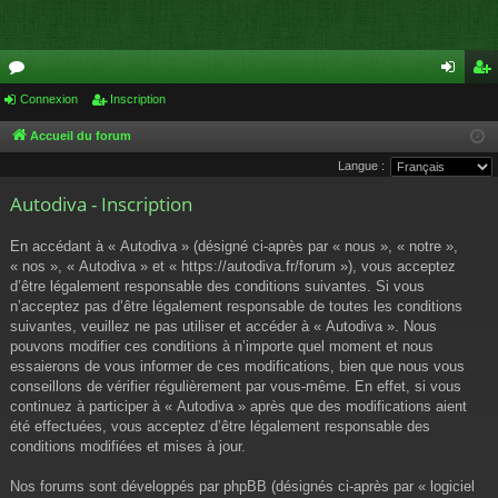
or
Connexion
Inscription
on
ns
u
ne
cri
Accueil du forum
Langue :
m
xi
pti
Autodiva - Inscription
s
on
on
En accédant à « Autodiva » (désigné ci-après par « nous », « notre »,
« nos », « Autodiva » et « https://autodiva.fr/forum »), vous acceptez
d’être légalement responsable des conditions suivantes. Si vous
n’acceptez pas d’être légalement responsable de toutes les conditions
suivantes, veuillez ne pas utiliser et accéder à « Autodiva ». Nous
pouvons modifier ces conditions à n’importe quel moment et nous
essaierons de vous informer de ces modifications, bien que nous vous
conseillons de vérifier régulièrement par vous-même. En effet, si vous
continuez à participer à « Autodiva » après que des modifications aient
été effectuées, vous acceptez d’être légalement responsable des
conditions modifiées et mises à jour.
Nos forums sont développés par phpBB (désignés ci-après par « logiciel