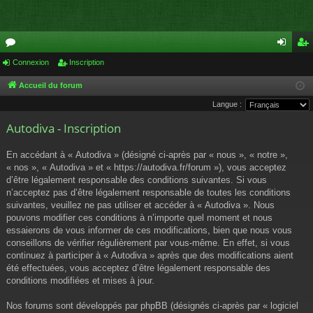
or
Connexion
Inscription
on
ns
u
ne
cri
Accueil du forum
Langue :
m
xi
pti
Autodiva - Inscription
s
on
on
En accédant à « Autodiva » (désigné ci-après par « nous », « notre »,
« nos », « Autodiva » et « https://autodiva.fr/forum »), vous acceptez
d’être légalement responsable des conditions suivantes. Si vous
n’acceptez pas d’être légalement responsable de toutes les conditions
suivantes, veuillez ne pas utiliser et accéder à « Autodiva ». Nous
pouvons modifier ces conditions à n’importe quel moment et nous
essaierons de vous informer de ces modifications, bien que nous vous
conseillons de vérifier régulièrement par vous-même. En effet, si vous
continuez à participer à « Autodiva » après que des modifications aient
été effectuées, vous acceptez d’être légalement responsable des
conditions modifiées et mises à jour.
Nos forums sont développés par phpBB (désignés ci-après par « logiciel