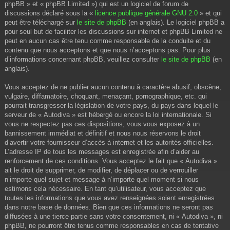
phpBB » et « phpBB Limited ») qui est un logiciel de forum de
discussions déclaré sous la «
licence publique générale GNU 2.0
» et qui
peut être téléchargé sur
le site de phpBB
(en anglais). Le logiciel phpBB a
pour seul but de faciliter les discussions sur internet et phpBB Limited ne
peut en aucun cas être tenu comme responsable de la conduite et du
contenu que nous acceptons et que nous n’acceptons pas. Pour plus
d’informations concernant phpBB, veuillez consulter
le site de phpBB
(en
anglais).
Vous acceptez de ne publier aucun contenu à caractère abusif, obscène,
vulgaire, diffamatoire, choquant, menaçant, pornographique, etc. qui
pourrait transgresser la législation de votre pays, du pays dans lequel le
serveur de « Autodiva » est hébergé ou encore la loi internationale. Si
vous ne respectez pas ces dispositions, vous vous exposez à un
bannissement immédiat et définitif et nous nous réservons le droit
d’avertir votre fournisseur d’accès à internet et les autorités officielles.
L’adresse IP de tous les messages est enregistrée afin d’aider au
renforcement de ces conditions. Vous acceptez le fait que « Autodiva »
ait le droit de supprimer, de modifier, de déplacer ou de verrouiller
n’importe quel sujet et message à n’importe quel moment si nous
estimons cela nécessaire. En tant qu’utilisateur, vous acceptez que
toutes les informations que vous avez renseignées soient enregistrées
dans notre base de données. Bien que ces informations ne seront pas
diffusées à une tierce partie sans votre consentement, ni « Autodiva », ni
phpBB, ne pourront être tenus comme responsables en cas de tentative