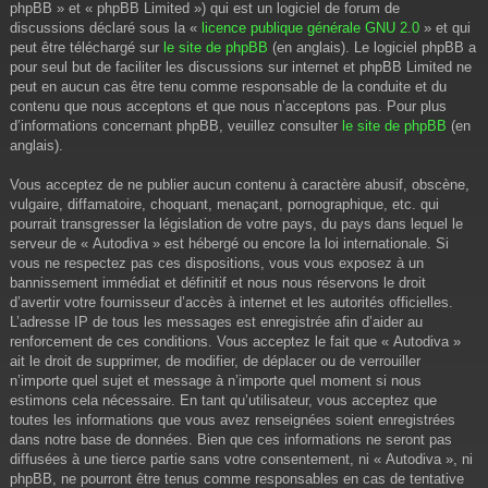
phpBB » et « phpBB Limited ») qui est un logiciel de forum de
discussions déclaré sous la «
licence publique générale GNU 2.0
» et qui
peut être téléchargé sur
le site de phpBB
(en anglais). Le logiciel phpBB a
pour seul but de faciliter les discussions sur internet et phpBB Limited ne
peut en aucun cas être tenu comme responsable de la conduite et du
contenu que nous acceptons et que nous n’acceptons pas. Pour plus
d’informations concernant phpBB, veuillez consulter
le site de phpBB
(en
anglais).
Vous acceptez de ne publier aucun contenu à caractère abusif, obscène,
vulgaire, diffamatoire, choquant, menaçant, pornographique, etc. qui
pourrait transgresser la législation de votre pays, du pays dans lequel le
serveur de « Autodiva » est hébergé ou encore la loi internationale. Si
vous ne respectez pas ces dispositions, vous vous exposez à un
bannissement immédiat et définitif et nous nous réservons le droit
d’avertir votre fournisseur d’accès à internet et les autorités officielles.
L’adresse IP de tous les messages est enregistrée afin d’aider au
renforcement de ces conditions. Vous acceptez le fait que « Autodiva »
ait le droit de supprimer, de modifier, de déplacer ou de verrouiller
n’importe quel sujet et message à n’importe quel moment si nous
estimons cela nécessaire. En tant qu’utilisateur, vous acceptez que
toutes les informations que vous avez renseignées soient enregistrées
dans notre base de données. Bien que ces informations ne seront pas
diffusées à une tierce partie sans votre consentement, ni « Autodiva », ni
phpBB, ne pourront être tenus comme responsables en cas de tentative