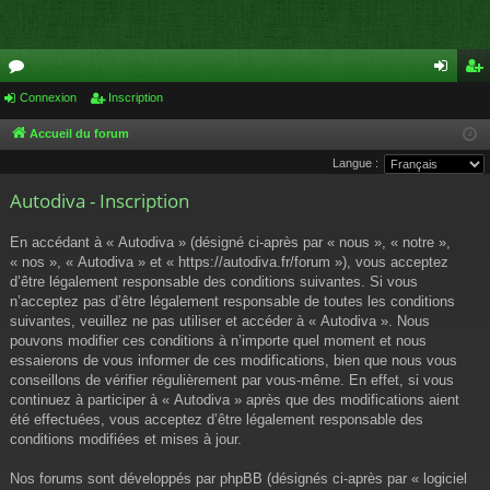
or
Connexion
Inscription
on
ns
u
ne
cri
Accueil du forum
Langue :
m
xi
pti
Autodiva - Inscription
s
on
on
En accédant à « Autodiva » (désigné ci-après par « nous », « notre »,
« nos », « Autodiva » et « https://autodiva.fr/forum »), vous acceptez
d’être légalement responsable des conditions suivantes. Si vous
n’acceptez pas d’être légalement responsable de toutes les conditions
suivantes, veuillez ne pas utiliser et accéder à « Autodiva ». Nous
pouvons modifier ces conditions à n’importe quel moment et nous
essaierons de vous informer de ces modifications, bien que nous vous
conseillons de vérifier régulièrement par vous-même. En effet, si vous
continuez à participer à « Autodiva » après que des modifications aient
été effectuées, vous acceptez d’être légalement responsable des
conditions modifiées et mises à jour.
Nos forums sont développés par phpBB (désignés ci-après par « logiciel