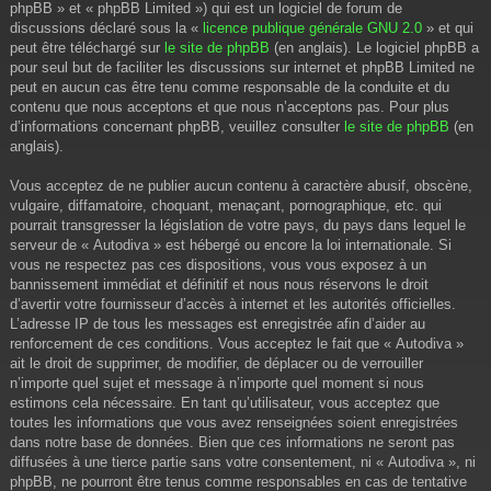
phpBB » et « phpBB Limited ») qui est un logiciel de forum de
discussions déclaré sous la «
licence publique générale GNU 2.0
» et qui
peut être téléchargé sur
le site de phpBB
(en anglais). Le logiciel phpBB a
pour seul but de faciliter les discussions sur internet et phpBB Limited ne
peut en aucun cas être tenu comme responsable de la conduite et du
contenu que nous acceptons et que nous n’acceptons pas. Pour plus
d’informations concernant phpBB, veuillez consulter
le site de phpBB
(en
anglais).
Vous acceptez de ne publier aucun contenu à caractère abusif, obscène,
vulgaire, diffamatoire, choquant, menaçant, pornographique, etc. qui
pourrait transgresser la législation de votre pays, du pays dans lequel le
serveur de « Autodiva » est hébergé ou encore la loi internationale. Si
vous ne respectez pas ces dispositions, vous vous exposez à un
bannissement immédiat et définitif et nous nous réservons le droit
d’avertir votre fournisseur d’accès à internet et les autorités officielles.
L’adresse IP de tous les messages est enregistrée afin d’aider au
renforcement de ces conditions. Vous acceptez le fait que « Autodiva »
ait le droit de supprimer, de modifier, de déplacer ou de verrouiller
n’importe quel sujet et message à n’importe quel moment si nous
estimons cela nécessaire. En tant qu’utilisateur, vous acceptez que
toutes les informations que vous avez renseignées soient enregistrées
dans notre base de données. Bien que ces informations ne seront pas
diffusées à une tierce partie sans votre consentement, ni « Autodiva », ni
phpBB, ne pourront être tenus comme responsables en cas de tentative