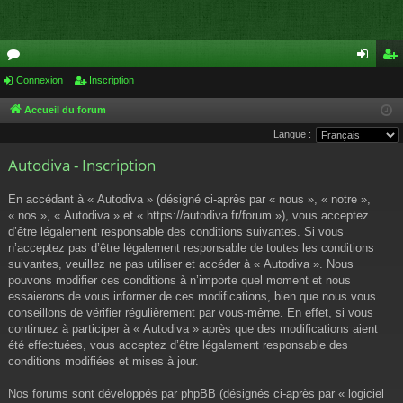
or
Connexion
Inscription
on
ns
u
ne
cri
Accueil du forum
Langue :
m
xi
pti
Autodiva - Inscription
s
on
on
En accédant à « Autodiva » (désigné ci-après par « nous », « notre »,
« nos », « Autodiva » et « https://autodiva.fr/forum »), vous acceptez
d’être légalement responsable des conditions suivantes. Si vous
n’acceptez pas d’être légalement responsable de toutes les conditions
suivantes, veuillez ne pas utiliser et accéder à « Autodiva ». Nous
pouvons modifier ces conditions à n’importe quel moment et nous
essaierons de vous informer de ces modifications, bien que nous vous
conseillons de vérifier régulièrement par vous-même. En effet, si vous
continuez à participer à « Autodiva » après que des modifications aient
été effectuées, vous acceptez d’être légalement responsable des
conditions modifiées et mises à jour.
Nos forums sont développés par phpBB (désignés ci-après par « logiciel