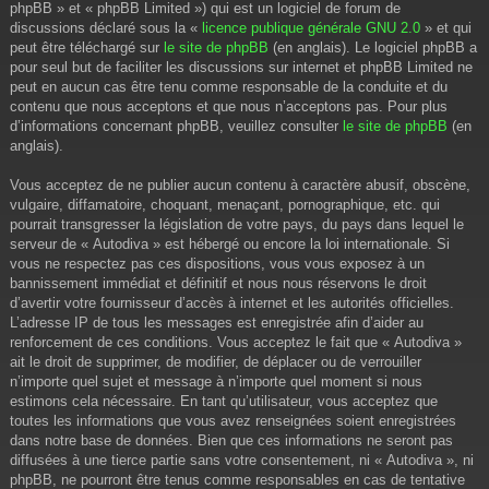
phpBB » et « phpBB Limited ») qui est un logiciel de forum de
discussions déclaré sous la «
licence publique générale GNU 2.0
» et qui
peut être téléchargé sur
le site de phpBB
(en anglais). Le logiciel phpBB a
pour seul but de faciliter les discussions sur internet et phpBB Limited ne
peut en aucun cas être tenu comme responsable de la conduite et du
contenu que nous acceptons et que nous n’acceptons pas. Pour plus
d’informations concernant phpBB, veuillez consulter
le site de phpBB
(en
anglais).
Vous acceptez de ne publier aucun contenu à caractère abusif, obscène,
vulgaire, diffamatoire, choquant, menaçant, pornographique, etc. qui
pourrait transgresser la législation de votre pays, du pays dans lequel le
serveur de « Autodiva » est hébergé ou encore la loi internationale. Si
vous ne respectez pas ces dispositions, vous vous exposez à un
bannissement immédiat et définitif et nous nous réservons le droit
d’avertir votre fournisseur d’accès à internet et les autorités officielles.
L’adresse IP de tous les messages est enregistrée afin d’aider au
renforcement de ces conditions. Vous acceptez le fait que « Autodiva »
ait le droit de supprimer, de modifier, de déplacer ou de verrouiller
n’importe quel sujet et message à n’importe quel moment si nous
estimons cela nécessaire. En tant qu’utilisateur, vous acceptez que
toutes les informations que vous avez renseignées soient enregistrées
dans notre base de données. Bien que ces informations ne seront pas
diffusées à une tierce partie sans votre consentement, ni « Autodiva », ni
phpBB, ne pourront être tenus comme responsables en cas de tentative