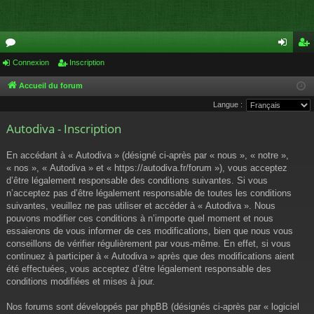
or
Connexion
Inscription
on
ns
u
ne
cri
Accueil du forum
Langue :
m
xi
pti
Autodiva - Inscription
s
on
on
En accédant à « Autodiva » (désigné ci-après par « nous », « notre »,
« nos », « Autodiva » et « https://autodiva.fr/forum »), vous acceptez
d’être légalement responsable des conditions suivantes. Si vous
n’acceptez pas d’être légalement responsable de toutes les conditions
suivantes, veuillez ne pas utiliser et accéder à « Autodiva ». Nous
pouvons modifier ces conditions à n’importe quel moment et nous
essaierons de vous informer de ces modifications, bien que nous vous
conseillons de vérifier régulièrement par vous-même. En effet, si vous
continuez à participer à « Autodiva » après que des modifications aient
été effectuées, vous acceptez d’être légalement responsable des
conditions modifiées et mises à jour.
Nos forums sont développés par phpBB (désignés ci-après par « logiciel