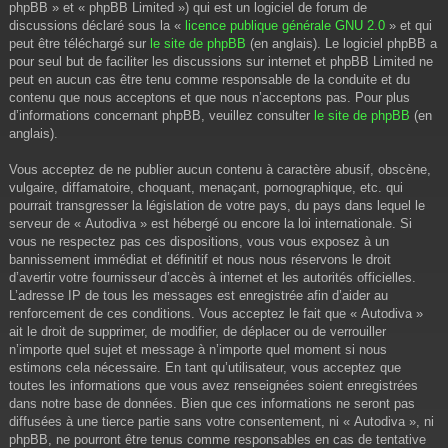
phpBB » et « phpBB Limited ») qui est un logiciel de forum de
discussions déclaré sous la «
licence publique générale GNU 2.0
» et qui
peut être téléchargé sur
le site de phpBB
(en anglais). Le logiciel phpBB a
pour seul but de faciliter les discussions sur internet et phpBB Limited ne
peut en aucun cas être tenu comme responsable de la conduite et du
contenu que nous acceptons et que nous n’acceptons pas. Pour plus
d’informations concernant phpBB, veuillez consulter
le site de phpBB
(en
anglais).
Vous acceptez de ne publier aucun contenu à caractère abusif, obscène,
vulgaire, diffamatoire, choquant, menaçant, pornographique, etc. qui
pourrait transgresser la législation de votre pays, du pays dans lequel le
serveur de « Autodiva » est hébergé ou encore la loi internationale. Si
vous ne respectez pas ces dispositions, vous vous exposez à un
bannissement immédiat et définitif et nous nous réservons le droit
d’avertir votre fournisseur d’accès à internet et les autorités officielles.
L’adresse IP de tous les messages est enregistrée afin d’aider au
renforcement de ces conditions. Vous acceptez le fait que « Autodiva »
ait le droit de supprimer, de modifier, de déplacer ou de verrouiller
n’importe quel sujet et message à n’importe quel moment si nous
estimons cela nécessaire. En tant qu’utilisateur, vous acceptez que
toutes les informations que vous avez renseignées soient enregistrées
dans notre base de données. Bien que ces informations ne seront pas
diffusées à une tierce partie sans votre consentement, ni « Autodiva », ni
phpBB, ne pourront être tenus comme responsables en cas de tentative