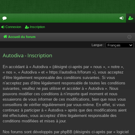
or
Connexion
Inscription
on
ns
u
ne
cri
Accueil du forum
Langue :
m
xi
pti
Autodiva - Inscription
s
on
on
En accédant à « Autodiva » (désigné ci-après par « nous », « notre »,
« nos », « Autodiva » et « https://autodiva.fr/forum »), vous acceptez
d’être légalement responsable des conditions suivantes. Si vous
n’acceptez pas d’être légalement responsable de toutes les conditions
suivantes, veuillez ne pas utiliser et accéder à « Autodiva ». Nous
pouvons modifier ces conditions à n’importe quel moment et nous
essaierons de vous informer de ces modifications, bien que nous vous
conseillons de vérifier régulièrement par vous-même. En effet, si vous
continuez à participer à « Autodiva » après que des modifications aient
été effectuées, vous acceptez d’être légalement responsable des
conditions modifiées et mises à jour.
Nos forums sont développés par phpBB (désignés ci-après par « logiciel