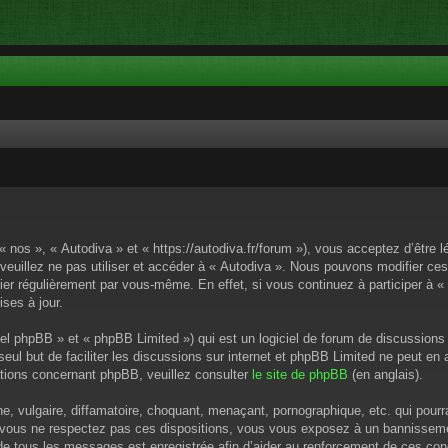
« nos », « Autodiva » et « https://autodiva.fr/forum »), vous acceptez d’êtr
 veuillez ne pas utiliser et accéder à « Autodiva ». Nous pouvons modifier c
ier régulièrement par vous-même. En effet, si vous continuez à participer à «
ses à jour.
el phpBB » et « phpBB Limited ») qui est un logiciel de forum de discussions
 seul but de faciliter les discussions sur internet et phpBB Limited ne peut 
tions concernant phpBB, veuillez consulter
le site de phpBB
(en anglais).
 vulgaire, diffamatoire, choquant, menaçant, pornographique, etc. qui pourrai
i vous ne respectez pas ces dispositions, vous vous exposez à un bannissement
P de tous les messages est enregistrée afin d’aider au renforcement de ces cond