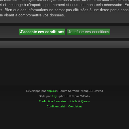
ujet et message à n’importe quel moment si nous estimons cela nécessaire. En 
 Bien que ces informations ne seront pas diffusées à une tierce partie sans
que visant à compromettre vos données.
Développé par
phpBB
® Forum Software © phpBB Limited
Style par
Arty
- phpBB 3.3 par MrGaby
Traduction française officielle
©
Qiaeru
Confidentialité
|
Conditions