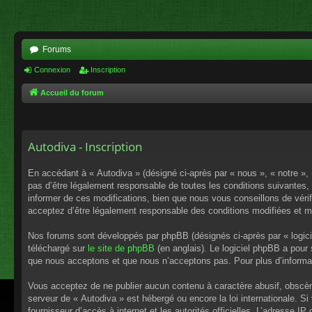
Forums
Connexion
Inscription
Accueil du forum
Autodiva - Inscription
En accédant à « Autodiva » (désigné ci-après par « nous », « notre », 
pas d’être légalement responsable de toutes les conditions suivantes,
informer de ces modifications, bien que nous vous conseillons de vérif
acceptez d’être légalement responsable des conditions modifiées et mi
Nos forums sont développés par phpBB (désignés ci-après par « logici
téléchargé sur
le site de phpBB
(en anglais). Le logiciel phpBB a pour
que nous acceptons et que nous n’acceptons pas. Pour plus d’informa
Vous acceptez de ne publier aucun contenu à caractère abusif, obscène,
serveur de « Autodiva » est hébergé ou encore la loi internationale. S
fournisseur d’accès à internet et les autorités officielles. L’adresse I