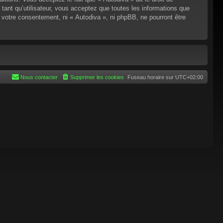
tant qu’utilisateur, vous acceptez que toutes les informations que
 votre consentement, ni « Autodiva », ni phpBB, ne pourront être
Nous contacter
Supprimer les cookies
Fuseau horaire sur
UTC+02:00