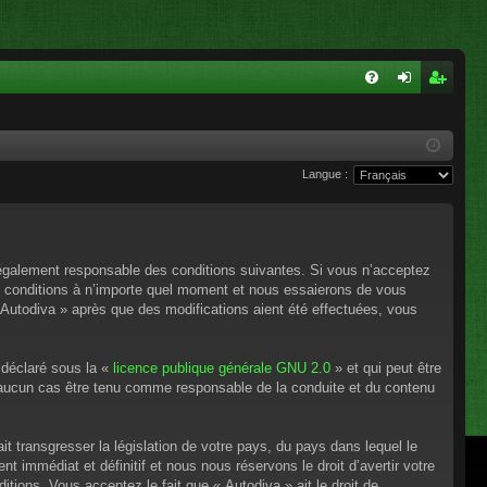
FA
on
ns
Q
ne
cri
Langue :
xi
pti
on
on
e légalement responsable des conditions suivantes. Si vous n’acceptez
es conditions à n’importe quel moment et nous essaierons de vous
 Autodiva » après que des modifications aient été effectuées, vous
 déclaré sous la «
licence publique générale GNU 2.0
» et qui peut être
en aucun cas être tenu comme responsable de la conduite et du contenu
t transgresser la législation de votre pays, du pays dans lequel le
 immédiat et définitif et nous nous réservons le droit d’avertir votre
itions. Vous acceptez le fait que « Autodiva » ait le droit de