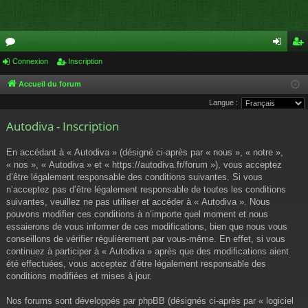
or
Connexion
Inscription
on
ns
u
ne
cri
Accueil du forum
Langue :
m
xi
pti
Autodiva - Inscription
s
on
on
En accédant à « Autodiva » (désigné ci-après par « nous », « notre »,
« nos », « Autodiva » et « https://autodiva.fr/forum »), vous acceptez
d’être légalement responsable des conditions suivantes. Si vous
n’acceptez pas d’être légalement responsable de toutes les conditions
suivantes, veuillez ne pas utiliser et accéder à « Autodiva ». Nous
pouvons modifier ces conditions à n’importe quel moment et nous
essaierons de vous informer de ces modifications, bien que nous vous
conseillons de vérifier régulièrement par vous-même. En effet, si vous
continuez à participer à « Autodiva » après que des modifications aient
été effectuées, vous acceptez d’être légalement responsable des
conditions modifiées et mises à jour.
Nos forums sont développés par phpBB (désignés ci-après par « logiciel