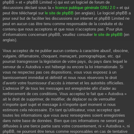
phpBB » et « phpBB Limited ») qui est un logiciel de forum de
discussions déclaré sous la «
licence publique générale GNU 2.0
» et qui
peut être téléchargé sur
le site de phpBB
(en anglais). Le logiciel phpBB a
pour seul but de faciliter les discussions sur internet et phpBB Limited ne
peut en aucun cas être tenu comme responsable de la conduite et du
contenu que nous acceptons et que nous n’acceptons pas. Pour plus
d’informations concernant phpBB, veuillez consulter
le site de phpBB
(en
anglais).
Vous acceptez de ne publier aucun contenu à caractère abusif, obscène,
vulgaire, diffamatoire, choquant, menaçant, pornographique, etc. qui
pourrait transgresser la législation de votre pays, du pays dans lequel le
serveur de « Autodiva » est hébergé ou encore la loi internationale. Si
vous ne respectez pas ces dispositions, vous vous exposez à un
bannissement immédiat et définitif et nous nous réservons le droit
d’avertir votre fournisseur d’accès à internet et les autorités officielles.
L’adresse IP de tous les messages est enregistrée afin d’aider au
renforcement de ces conditions. Vous acceptez le fait que « Autodiva »
ait le droit de supprimer, de modifier, de déplacer ou de verrouiller
n’importe quel sujet et message à n’importe quel moment si nous
estimons cela nécessaire. En tant qu’utilisateur, vous acceptez que
toutes les informations que vous avez renseignées soient enregistrées
dans notre base de données. Bien que ces informations ne seront pas
diffusées à une tierce partie sans votre consentement, ni « Autodiva », ni
phpBB, ne pourront être tenus comme responsables en cas de tentative