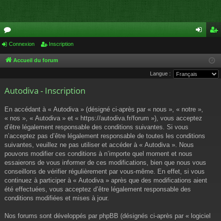
or
Connexion
Inscription
on
ns
u
ne
cri
Accueil du forum
Langue :
m
xi
pti
Autodiva - Inscription
s
on
on
En accédant à « Autodiva » (désigné ci-après par « nous », « notre »,
« nos », « Autodiva » et « https://autodiva.fr/forum »), vous acceptez
d’être légalement responsable des conditions suivantes. Si vous
n’acceptez pas d’être légalement responsable de toutes les conditions
suivantes, veuillez ne pas utiliser et accéder à « Autodiva ». Nous
pouvons modifier ces conditions à n’importe quel moment et nous
essaierons de vous informer de ces modifications, bien que nous vous
conseillons de vérifier régulièrement par vous-même. En effet, si vous
continuez à participer à « Autodiva » après que des modifications aient
été effectuées, vous acceptez d’être légalement responsable des
conditions modifiées et mises à jour.
Nos forums sont développés par phpBB (désignés ci-après par « logiciel