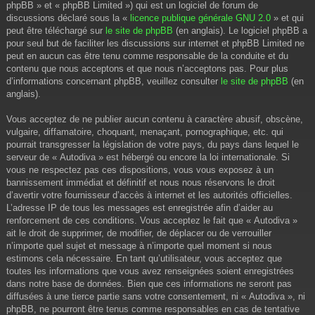
phpBB » et « phpBB Limited ») qui est un logiciel de forum de
discussions déclaré sous la «
licence publique générale GNU 2.0
» et qui
peut être téléchargé sur
le site de phpBB
(en anglais). Le logiciel phpBB a
pour seul but de faciliter les discussions sur internet et phpBB Limited ne
peut en aucun cas être tenu comme responsable de la conduite et du
contenu que nous acceptons et que nous n’acceptons pas. Pour plus
d’informations concernant phpBB, veuillez consulter
le site de phpBB
(en
anglais).
Vous acceptez de ne publier aucun contenu à caractère abusif, obscène,
vulgaire, diffamatoire, choquant, menaçant, pornographique, etc. qui
pourrait transgresser la législation de votre pays, du pays dans lequel le
serveur de « Autodiva » est hébergé ou encore la loi internationale. Si
vous ne respectez pas ces dispositions, vous vous exposez à un
bannissement immédiat et définitif et nous nous réservons le droit
d’avertir votre fournisseur d’accès à internet et les autorités officielles.
L’adresse IP de tous les messages est enregistrée afin d’aider au
renforcement de ces conditions. Vous acceptez le fait que « Autodiva »
ait le droit de supprimer, de modifier, de déplacer ou de verrouiller
n’importe quel sujet et message à n’importe quel moment si nous
estimons cela nécessaire. En tant qu’utilisateur, vous acceptez que
toutes les informations que vous avez renseignées soient enregistrées
dans notre base de données. Bien que ces informations ne seront pas
diffusées à une tierce partie sans votre consentement, ni « Autodiva », ni
phpBB, ne pourront être tenus comme responsables en cas de tentative