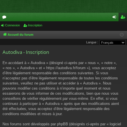
or
Connexion
Inscription
on
ns
u
ne
cri
Accueil du forum
Langue :
m
xi
pti
Autodiva - Inscription
s
on
on
En accédant à « Autodiva » (désigné ci-après par « nous », « notre »,
« nos », « Autodiva » et « https://autodiva.fr/forum »), vous acceptez
d’être légalement responsable des conditions suivantes. Si vous
n’acceptez pas d’être légalement responsable de toutes les conditions
suivantes, veuillez ne pas utiliser et accéder à « Autodiva ». Nous
pouvons modifier ces conditions à n’importe quel moment et nous
essaierons de vous informer de ces modifications, bien que nous vous
conseillons de vérifier régulièrement par vous-même. En effet, si vous
continuez à participer à « Autodiva » après que des modifications aient
été effectuées, vous acceptez d’être légalement responsable des
conditions modifiées et mises à jour.
Nos forums sont développés par phpBB (désignés ci-après par « logiciel