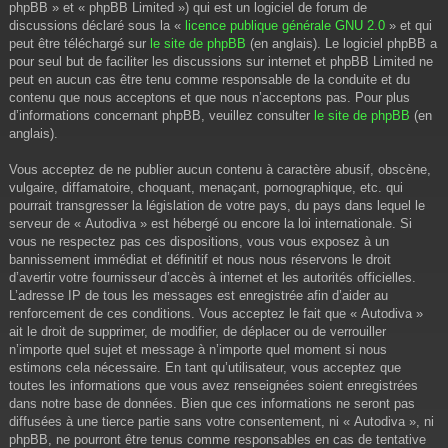
phpBB » et « phpBB Limited ») qui est un logiciel de forum de
discussions déclaré sous la «
licence publique générale GNU 2.0
» et qui
peut être téléchargé sur
le site de phpBB
(en anglais). Le logiciel phpBB a
pour seul but de faciliter les discussions sur internet et phpBB Limited ne
peut en aucun cas être tenu comme responsable de la conduite et du
contenu que nous acceptons et que nous n’acceptons pas. Pour plus
d’informations concernant phpBB, veuillez consulter
le site de phpBB
(en
anglais).
Vous acceptez de ne publier aucun contenu à caractère abusif, obscène,
vulgaire, diffamatoire, choquant, menaçant, pornographique, etc. qui
pourrait transgresser la législation de votre pays, du pays dans lequel le
serveur de « Autodiva » est hébergé ou encore la loi internationale. Si
vous ne respectez pas ces dispositions, vous vous exposez à un
bannissement immédiat et définitif et nous nous réservons le droit
d’avertir votre fournisseur d’accès à internet et les autorités officielles.
L’adresse IP de tous les messages est enregistrée afin d’aider au
renforcement de ces conditions. Vous acceptez le fait que « Autodiva »
ait le droit de supprimer, de modifier, de déplacer ou de verrouiller
n’importe quel sujet et message à n’importe quel moment si nous
estimons cela nécessaire. En tant qu’utilisateur, vous acceptez que
toutes les informations que vous avez renseignées soient enregistrées
dans notre base de données. Bien que ces informations ne seront pas
diffusées à une tierce partie sans votre consentement, ni « Autodiva », ni
phpBB, ne pourront être tenus comme responsables en cas de tentative