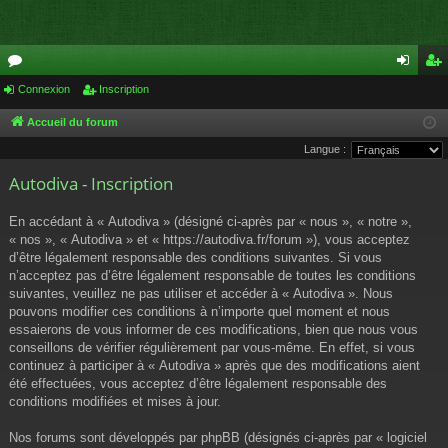
or
Connexion
Inscription
on
ns
u
ne
cri
Accueil du forum
Langue :
m
xi
pti
Autodiva - Inscription
s
on
on
En accédant à « Autodiva » (désigné ci-après par « nous », « notre »,
« nos », « Autodiva » et « https://autodiva.fr/forum »), vous acceptez
d’être légalement responsable des conditions suivantes. Si vous
n’acceptez pas d’être légalement responsable de toutes les conditions
suivantes, veuillez ne pas utiliser et accéder à « Autodiva ». Nous
pouvons modifier ces conditions à n’importe quel moment et nous
essaierons de vous informer de ces modifications, bien que nous vous
conseillons de vérifier régulièrement par vous-même. En effet, si vous
continuez à participer à « Autodiva » après que des modifications aient
été effectuées, vous acceptez d’être légalement responsable des
conditions modifiées et mises à jour.
Nos forums sont développés par phpBB (désignés ci-après par « logiciel