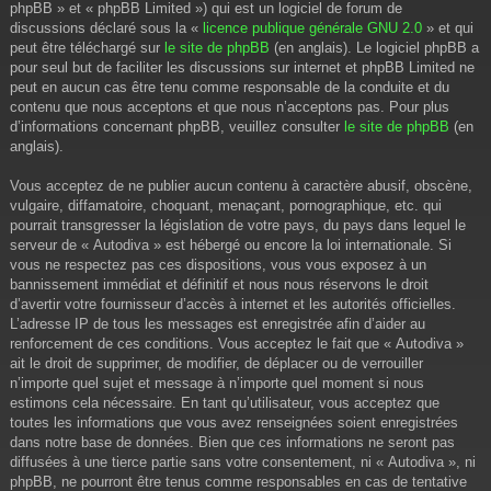
phpBB » et « phpBB Limited ») qui est un logiciel de forum de
discussions déclaré sous la «
licence publique générale GNU 2.0
» et qui
peut être téléchargé sur
le site de phpBB
(en anglais). Le logiciel phpBB a
pour seul but de faciliter les discussions sur internet et phpBB Limited ne
peut en aucun cas être tenu comme responsable de la conduite et du
contenu que nous acceptons et que nous n’acceptons pas. Pour plus
d’informations concernant phpBB, veuillez consulter
le site de phpBB
(en
anglais).
Vous acceptez de ne publier aucun contenu à caractère abusif, obscène,
vulgaire, diffamatoire, choquant, menaçant, pornographique, etc. qui
pourrait transgresser la législation de votre pays, du pays dans lequel le
serveur de « Autodiva » est hébergé ou encore la loi internationale. Si
vous ne respectez pas ces dispositions, vous vous exposez à un
bannissement immédiat et définitif et nous nous réservons le droit
d’avertir votre fournisseur d’accès à internet et les autorités officielles.
L’adresse IP de tous les messages est enregistrée afin d’aider au
renforcement de ces conditions. Vous acceptez le fait que « Autodiva »
ait le droit de supprimer, de modifier, de déplacer ou de verrouiller
n’importe quel sujet et message à n’importe quel moment si nous
estimons cela nécessaire. En tant qu’utilisateur, vous acceptez que
toutes les informations que vous avez renseignées soient enregistrées
dans notre base de données. Bien que ces informations ne seront pas
diffusées à une tierce partie sans votre consentement, ni « Autodiva », ni
phpBB, ne pourront être tenus comme responsables en cas de tentative