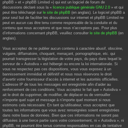
phpBB » et « phpBB Limited ») qui est un logiciel de forum de
discussions déclaré sous la «
licence publique générale GNU 2.0
» et qui
peut être téléchargé sur
le site de phpBB
(en anglais). Le logiciel phpBB a
pour seul but de faciliter les discussions sur internet et phpBB Limited ne
peut en aucun cas être tenu comme responsable de la conduite et du
contenu que nous acceptons et que nous n’acceptons pas. Pour plus
d’informations concernant phpBB, veuillez consulter
le site de phpBB
(en
anglais).
Vous acceptez de ne publier aucun contenu à caractère abusif, obscène,
vulgaire, diffamatoire, choquant, menaçant, pornographique, etc. qui
pourrait transgresser la législation de votre pays, du pays dans lequel le
serveur de « Autodiva » est hébergé ou encore la loi internationale. Si
vous ne respectez pas ces dispositions, vous vous exposez à un
bannissement immédiat et définitif et nous nous réservons le droit
d’avertir votre fournisseur d’accès à internet et les autorités officielles.
L’adresse IP de tous les messages est enregistrée afin d’aider au
renforcement de ces conditions. Vous acceptez le fait que « Autodiva »
ait le droit de supprimer, de modifier, de déplacer ou de verrouiller
n’importe quel sujet et message à n’importe quel moment si nous
estimons cela nécessaire. En tant qu’utilisateur, vous acceptez que
toutes les informations que vous avez renseignées soient enregistrées
dans notre base de données. Bien que ces informations ne seront pas
diffusées à une tierce partie sans votre consentement, ni « Autodiva », ni
phpBB, ne pourront être tenus comme responsables en cas de tentative