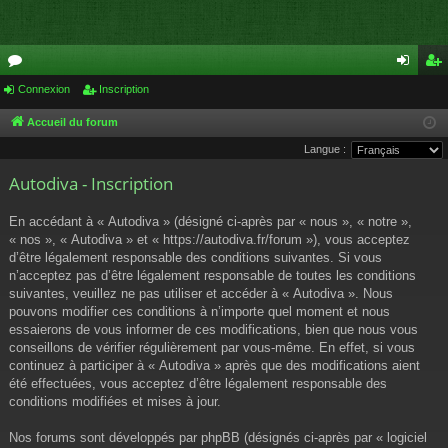
or
Connexion
Inscription
on
ns
u
ne
cri
Accueil du forum
Langue :
m
xi
pti
Autodiva - Inscription
s
on
on
En accédant à « Autodiva » (désigné ci-après par « nous », « notre »,
« nos », « Autodiva » et « https://autodiva.fr/forum »), vous acceptez
d’être légalement responsable des conditions suivantes. Si vous
n’acceptez pas d’être légalement responsable de toutes les conditions
suivantes, veuillez ne pas utiliser et accéder à « Autodiva ». Nous
pouvons modifier ces conditions à n’importe quel moment et nous
essaierons de vous informer de ces modifications, bien que nous vous
conseillons de vérifier régulièrement par vous-même. En effet, si vous
continuez à participer à « Autodiva » après que des modifications aient
été effectuées, vous acceptez d’être légalement responsable des
conditions modifiées et mises à jour.
Nos forums sont développés par phpBB (désignés ci-après par « logiciel