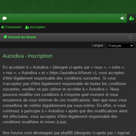
or
Connexion
Inscription
on
ns
u
ne
cri
Accueil du forum
Langue :
m
xi
pti
Autodiva - Inscription
s
on
on
En accédant à « Autodiva » (désigné ci-après par « nous », « notre »,
« nos », « Autodiva » et « https://autodiva.fr/forum »), vous acceptez
d’être légalement responsable des conditions suivantes. Si vous
n’acceptez pas d’être légalement responsable de toutes les conditions
suivantes, veuillez ne pas utiliser et accéder à « Autodiva ». Nous
pouvons modifier ces conditions à n’importe quel moment et nous
essaierons de vous informer de ces modifications, bien que nous vous
conseillons de vérifier régulièrement par vous-même. En effet, si vous
continuez à participer à « Autodiva » après que des modifications aient
été effectuées, vous acceptez d’être légalement responsable des
conditions modifiées et mises à jour.
Nos forums sont développés par phpBB (désignés ci-après par « logiciel