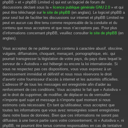
phpBB » et « phpBB Limited ») qui est un logiciel de forum de
discussions déclaré sous la «
licence publique générale GNU 2.0
» et qui
peut être téléchargé sur
le site de phpBB
(en anglais). Le logiciel phpBB a
pour seul but de faciliter les discussions sur internet et phpBB Limited ne
peut en aucun cas être tenu comme responsable de la conduite et du
contenu que nous acceptons et que nous n’acceptons pas. Pour plus
d’informations concernant phpBB, veuillez consulter
le site de phpBB
(en
anglais).
Vous acceptez de ne publier aucun contenu à caractère abusif, obscène,
vulgaire, diffamatoire, choquant, menaçant, pornographique, etc. qui
pourrait transgresser la législation de votre pays, du pays dans lequel le
serveur de « Autodiva » est hébergé ou encore la loi internationale. Si
vous ne respectez pas ces dispositions, vous vous exposez à un
bannissement immédiat et définitif et nous nous réservons le droit
d’avertir votre fournisseur d’accès à internet et les autorités officielles.
L’adresse IP de tous les messages est enregistrée afin d’aider au
renforcement de ces conditions. Vous acceptez le fait que « Autodiva »
ait le droit de supprimer, de modifier, de déplacer ou de verrouiller
n’importe quel sujet et message à n’importe quel moment si nous
estimons cela nécessaire. En tant qu’utilisateur, vous acceptez que
toutes les informations que vous avez renseignées soient enregistrées
dans notre base de données. Bien que ces informations ne seront pas
diffusées à une tierce partie sans votre consentement, ni « Autodiva », ni
phpBB, ne pourront être tenus comme responsables en cas de tentative