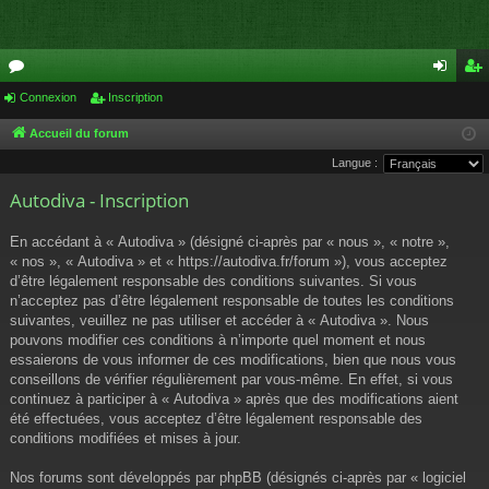
or
Connexion
Inscription
on
ns
u
ne
cri
Accueil du forum
Langue :
m
xi
pti
Autodiva - Inscription
s
on
on
En accédant à « Autodiva » (désigné ci-après par « nous », « notre »,
« nos », « Autodiva » et « https://autodiva.fr/forum »), vous acceptez
d’être légalement responsable des conditions suivantes. Si vous
n’acceptez pas d’être légalement responsable de toutes les conditions
suivantes, veuillez ne pas utiliser et accéder à « Autodiva ». Nous
pouvons modifier ces conditions à n’importe quel moment et nous
essaierons de vous informer de ces modifications, bien que nous vous
conseillons de vérifier régulièrement par vous-même. En effet, si vous
continuez à participer à « Autodiva » après que des modifications aient
été effectuées, vous acceptez d’être légalement responsable des
conditions modifiées et mises à jour.
Nos forums sont développés par phpBB (désignés ci-après par « logiciel