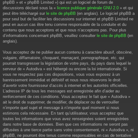
phpBB » et « phpBB Limited ») qui est un logiciel de forum de
discussions déclaré sous la «
licence publique générale GNU 2.0
» et qui
peut être téléchargé sur
le site de phpBB
(en anglais). Le logiciel phpBB a
pour seul but de faciliter les discussions sur internet et phpBB Limited ne
peut en aucun cas être tenu comme responsable de la conduite et du
contenu que nous acceptons et que nous n’acceptons pas. Pour plus
d’informations concernant phpBB, veuillez consulter
le site de phpBB
(en
anglais).
Vous acceptez de ne publier aucun contenu à caractère abusif, obscène,
vulgaire, diffamatoire, choquant, menaçant, pornographique, etc. qui
pourrait transgresser la législation de votre pays, du pays dans lequel le
serveur de « Autodiva » est hébergé ou encore la loi internationale. Si
vous ne respectez pas ces dispositions, vous vous exposez à un
bannissement immédiat et définitif et nous nous réservons le droit
d’avertir votre fournisseur d’accès à internet et les autorités officielles.
L’adresse IP de tous les messages est enregistrée afin d’aider au
renforcement de ces conditions. Vous acceptez le fait que « Autodiva »
ait le droit de supprimer, de modifier, de déplacer ou de verrouiller
n’importe quel sujet et message à n’importe quel moment si nous
estimons cela nécessaire. En tant qu’utilisateur, vous acceptez que
toutes les informations que vous avez renseignées soient enregistrées
dans notre base de données. Bien que ces informations ne seront pas
diffusées à une tierce partie sans votre consentement, ni « Autodiva », ni
phpBB, ne pourront être tenus comme responsables en cas de tentative