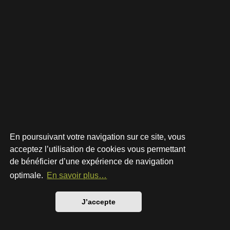
En poursuivant votre navigation sur ce site, vous
acceptez l’utilisation de cookies vous permettant
de bénéficier d’une expérience de navigation
Développé par
phpBB
® Forum Software © phpBB Limited
Style par
Arty
- phpBB 3.3 par MrGaby
optimale.
En savoir plus…
Traduction française officielle
©
Qiaeru
Confidentialité
|
Conditions
J’accepte