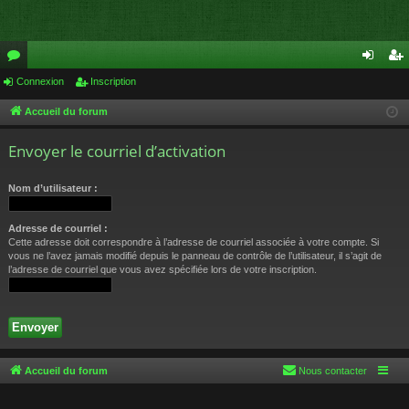
or
Connexion
Inscription
on
ns
u
ne
cri
Accueil du forum
m
xi
pti
Envoyer le courriel d’activation
s
on
on
Nom d’utilisateur :
Adresse de courriel :
Cette adresse doit correspondre à l’adresse de courriel associée à votre compte. Si
vous ne l’avez jamais modifié depuis le panneau de contrôle de l’utilisateur, il s’agit de
l’adresse de courriel que vous avez spécifiée lors de votre inscription.
Accueil du forum
Nous contacter