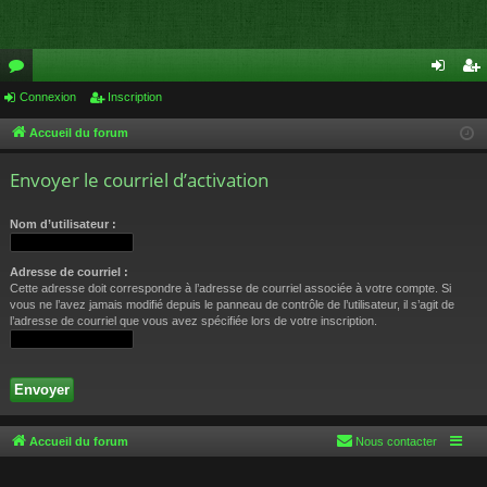
or
Connexion
Inscription
on
ns
u
ne
cri
Accueil du forum
m
xi
pti
Envoyer le courriel d’activation
s
on
on
Nom d’utilisateur :
Adresse de courriel :
Cette adresse doit correspondre à l’adresse de courriel associée à votre compte. Si
vous ne l’avez jamais modifié depuis le panneau de contrôle de l’utilisateur, il s’agit de
l’adresse de courriel que vous avez spécifiée lors de votre inscription.
Accueil du forum
Nous contacter