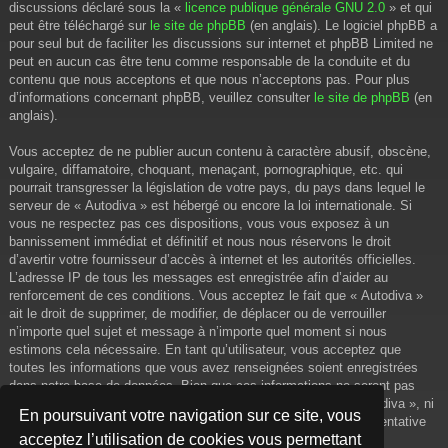
discussions déclaré sous la «
licence publique générale GNU 2.0
» et qui
peut être téléchargé sur
le site de phpBB
(en anglais). Le logiciel phpBB a
pour seul but de faciliter les discussions sur internet et phpBB Limited ne
peut en aucun cas être tenu comme responsable de la conduite et du
contenu que nous acceptons et que nous n’acceptons pas. Pour plus
d’informations concernant phpBB, veuillez consulter
le site de phpBB
(en
anglais).
Vous acceptez de ne publier aucun contenu à caractère abusif, obscène,
vulgaire, diffamatoire, choquant, menaçant, pornographique, etc. qui
pourrait transgresser la législation de votre pays, du pays dans lequel le
serveur de « Autodiva » est hébergé ou encore la loi internationale. Si
vous ne respectez pas ces dispositions, vous vous exposez à un
bannissement immédiat et définitif et nous nous réservons le droit
d’avertir votre fournisseur d’accès à internet et les autorités officielles.
L’adresse IP de tous les messages est enregistrée afin d’aider au
renforcement de ces conditions. Vous acceptez le fait que « Autodiva »
ait le droit de supprimer, de modifier, de déplacer ou de verrouiller
n’importe quel sujet et message à n’importe quel moment si nous
estimons cela nécessaire. En tant qu’utilisateur, vous acceptez que
toutes les informations que vous avez renseignées soient enregistrées
dans notre base de données. Bien que ces informations ne seront pas
diffusées à une tierce partie sans votre consentement, ni « Autodiva », ni
En poursuivant votre navigation sur ce site, vous
phpBB, ne pourront être tenus comme responsables en cas de tentative
acceptez l’utilisation de cookies vous permettant
de piratage informatique visant à compromettre vos données.