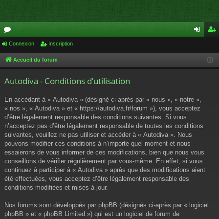
or
Connexion
Inscription
on
ns
u
ne
cri
Accueil du forum
m
xi
pti
Autodiva - Conditions d’utilisation
s
on
on
En accédant à « Autodiva » (désigné ci-après par « nous », « notre »,
« nos », « Autodiva » et « https://autodiva.fr/forum »), vous acceptez
d’être légalement responsable des conditions suivantes. Si vous
n’acceptez pas d’être légalement responsable de toutes les conditions
suivantes, veuillez ne pas utiliser et accéder à « Autodiva ». Nous
pouvons modifier ces conditions à n’importe quel moment et nous
essaierons de vous informer de ces modifications, bien que nous vous
conseillons de vérifier régulièrement par vous-même. En effet, si vous
continuez à participer à « Autodiva » après que des modifications aient
été effectuées, vous acceptez d’être légalement responsable des
conditions modifiées et mises à jour.
Nos forums sont développés par phpBB (désignés ci-après par « logiciel
phpBB » et « phpBB Limited ») qui est un logiciel de forum de