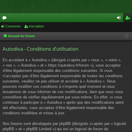
or
Connexion
Inscription
on
ns
u
ne
cri
Accueil du forum
m
xi
pti
Autodiva - Conditions d’utilisation
s
on
on
En accédant à « Autodiva » (désigné ci-après par « nous », « notre »,
« nos », « Autodiva » et « https://autodiva.fr/forum »), vous acceptez
d’être légalement responsable des conditions suivantes. Si vous
n’acceptez pas d’être légalement responsable de toutes les conditions
suivantes, veuillez ne pas utiliser et accéder à « Autodiva ». Nous
pouvons modifier ces conditions à n’importe quel moment et nous
essaierons de vous informer de ces modifications, bien que nous vous
conseillons de vérifier régulièrement par vous-même. En effet, si vous
continuez à participer à « Autodiva » après que des modifications aient
été effectuées, vous acceptez d’être légalement responsable des
conditions modifiées et mises à jour.
Nos forums sont développés par phpBB (désignés ci-après par « logiciel
phpBB » et « phpBB Limited ») qui est un logiciel de forum de