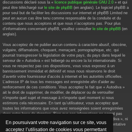
discussions déclaré sous la «
licence publique générale GNU 2.0
» et qui
peut être téléchargé sur
le site de phpBB
(en anglais). Le logiciel phpBB a
pour seul but de faciliter les discussions sur internet et phpBB Limited ne
peut en aucun cas être tenu comme responsable de la conduite et du
contenu que nous acceptons et que nous n’acceptons pas. Pour plus
d’informations concernant phpBB, veuillez consulter
le site de phpBB
(en
anglais).
Vous acceptez de ne publier aucun contenu à caractère abusif, obscène,
vulgaire, diffamatoire, choquant, menaçant, pornographique, etc. qui
pourrait transgresser la législation de votre pays, du pays dans lequel le
serveur de « Autodiva » est hébergé ou encore la loi internationale. Si
vous ne respectez pas ces dispositions, vous vous exposez à un
bannissement immédiat et définitif et nous nous réservons le droit
d’avertir votre fournisseur d’accès à internet et les autorités officielles.
L’adresse IP de tous les messages est enregistrée afin d’aider au
renforcement de ces conditions. Vous acceptez le fait que « Autodiva »
ait le droit de supprimer, de modifier, de déplacer ou de verrouiller
n’importe quel sujet et message à n’importe quel moment si nous
estimons cela nécessaire. En tant qu’utilisateur, vous acceptez que
toutes les informations que vous avez renseignées soient enregistrées
dans notre base de données. Bien que ces informations ne seront pas
diffusées à une tierce partie sans votre consentement, ni « Autodiva », ni
En poursuivant votre navigation sur ce site, vous
phpBB, ne pourront être tenus comme responsables en cas de tentative
acceptez l’utilisation de cookies vous permettant
de piratage informatique visant à compromettre vos données.