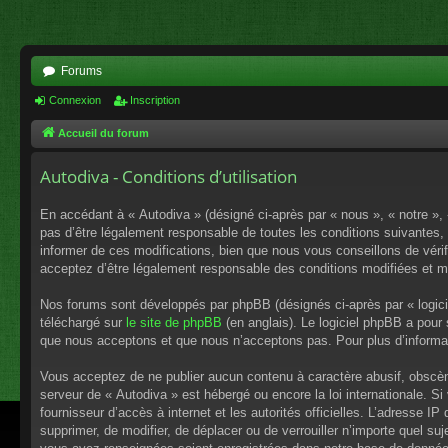
Forums
Connexion
Inscription
Accueil du forum
Autodiva - Conditions d’utilisation
En accédant à « Autodiva » (désigné ci-après par « nous », « notre », 
pas d’être légalement responsable de toutes les conditions suivantes,
informer de ces modifications, bien que nous vous conseillons de vérif
acceptez d’être légalement responsable des conditions modifiées et mi
Nos forums sont développés par phpBB (désignés ci-après par « logici
téléchargé sur
le site de phpBB
(en anglais). Le logiciel phpBB a pour
que nous acceptons et que nous n’acceptons pas. Pour plus d’informa
Vous acceptez de ne publier aucun contenu à caractère abusif, obscène,
serveur de « Autodiva » est hébergé ou encore la loi internationale. S
fournisseur d’accès à internet et les autorités officielles. L’adresse I
supprimer, de modifier, de déplacer ou de verrouiller n’importe quel s