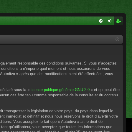
FA
on
ns
Q
ne
cri
xi
pti
on
on
e légalement responsable des conditions suivantes. Si vous n’acceptez
es conditions à n’importe quel moment et nous essaierons de vous
 Autodiva » après que des modifications aient été effectuées, vous
 déclaré sous la «
licence publique générale GNU 2.0
» et qui peut être
en aucun cas être tenu comme responsable de la conduite et du contenu
t transgresser la législation de votre pays, du pays dans lequel le
 immédiat et définitif et nous nous réservons le droit d’avertir votre
itions. Vous acceptez le fait que « Autodiva » ait le droit de
tant qu’utilisateur, vous acceptez que toutes les informations que