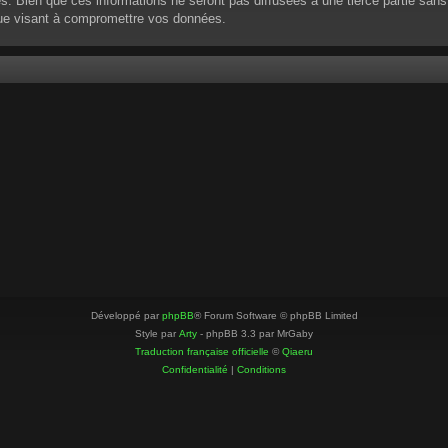
 Bien que ces informations ne seront pas diffusées à une tierce partie sans
que visant à compromettre vos données.
Développé par
phpBB
® Forum Software © phpBB Limited
Style par
Arty
- phpBB 3.3 par MrGaby
Traduction française officielle
©
Qiaeru
Confidentialité
|
Conditions