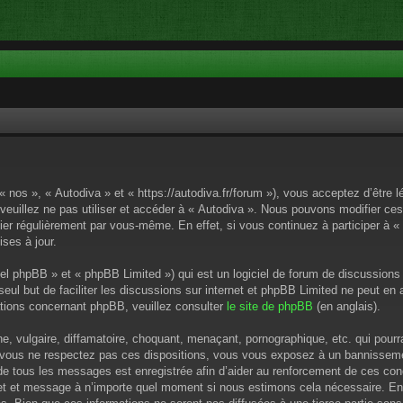
« nos », « Autodiva » et « https://autodiva.fr/forum »), vous acceptez d’êtr
 veuillez ne pas utiliser et accéder à « Autodiva ». Nous pouvons modifier c
ier régulièrement par vous-même. En effet, si vous continuez à participer à «
ses à jour.
el phpBB » et « phpBB Limited ») qui est un logiciel de forum de discussions
 seul but de faciliter les discussions sur internet et phpBB Limited ne peut 
tions concernant phpBB, veuillez consulter
le site de phpBB
(en anglais).
 vulgaire, diffamatoire, choquant, menaçant, pornographique, etc. qui pourrai
i vous ne respectez pas ces dispositions, vous vous exposez à un bannissement
P de tous les messages est enregistrée afin d’aider au renforcement de ces cond
ujet et message à n’importe quel moment si nous estimons cela nécessaire. En 