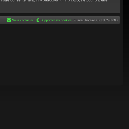
 votre consentement, ni « Autodiva », ni phpBB, ne pourront être
Nous contacter
Supprimer les cookies
Fuseau horaire sur
UTC+02:00