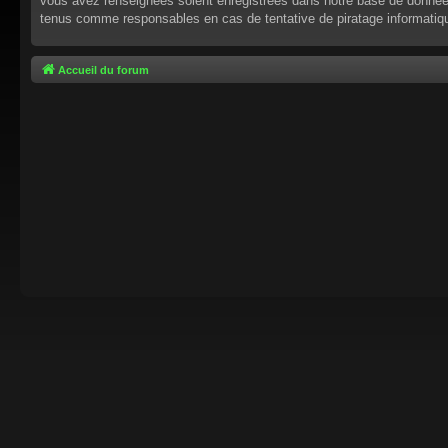
vous avez renseignées soient enregistrées dans notre base de données.
tenus comme responsables en cas de tentative de piratage informati
Accueil du forum