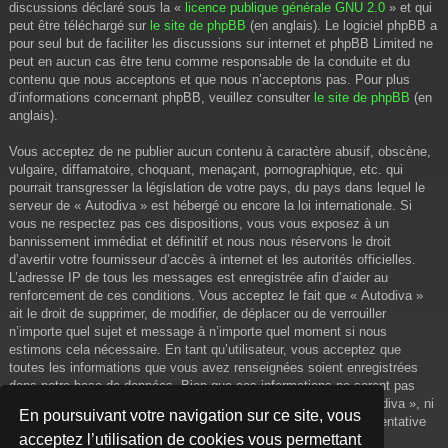
discussions déclaré sous la «
licence publique générale GNU 2.0
» et qui
peut être téléchargé sur
le site de phpBB
(en anglais). Le logiciel phpBB a
pour seul but de faciliter les discussions sur internet et phpBB Limited ne
peut en aucun cas être tenu comme responsable de la conduite et du
contenu que nous acceptons et que nous n’acceptons pas. Pour plus
d’informations concernant phpBB, veuillez consulter
le site de phpBB
(en
anglais).
Vous acceptez de ne publier aucun contenu à caractère abusif, obscène,
vulgaire, diffamatoire, choquant, menaçant, pornographique, etc. qui
pourrait transgresser la législation de votre pays, du pays dans lequel le
serveur de « Autodiva » est hébergé ou encore la loi internationale. Si
vous ne respectez pas ces dispositions, vous vous exposez à un
bannissement immédiat et définitif et nous nous réservons le droit
d’avertir votre fournisseur d’accès à internet et les autorités officielles.
L’adresse IP de tous les messages est enregistrée afin d’aider au
renforcement de ces conditions. Vous acceptez le fait que « Autodiva »
ait le droit de supprimer, de modifier, de déplacer ou de verrouiller
n’importe quel sujet et message à n’importe quel moment si nous
estimons cela nécessaire. En tant qu’utilisateur, vous acceptez que
toutes les informations que vous avez renseignées soient enregistrées
dans notre base de données. Bien que ces informations ne seront pas
diffusées à une tierce partie sans votre consentement, ni « Autodiva », ni
En poursuivant votre navigation sur ce site, vous
phpBB, ne pourront être tenus comme responsables en cas de tentative
acceptez l’utilisation de cookies vous permettant
de piratage informatique visant à compromettre vos données.