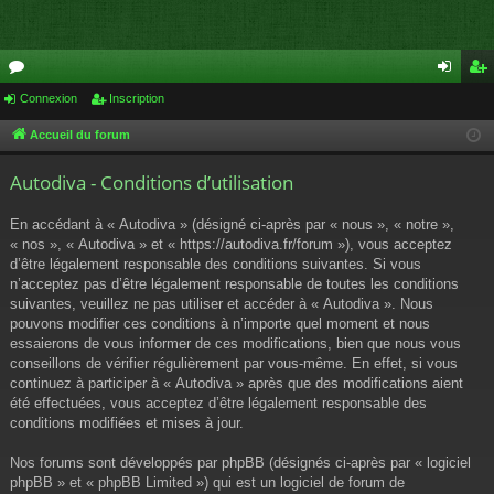
or
Connexion
Inscription
on
ns
u
ne
cri
Accueil du forum
m
xi
pti
Autodiva - Conditions d’utilisation
s
on
on
En accédant à « Autodiva » (désigné ci-après par « nous », « notre »,
« nos », « Autodiva » et « https://autodiva.fr/forum »), vous acceptez
d’être légalement responsable des conditions suivantes. Si vous
n’acceptez pas d’être légalement responsable de toutes les conditions
suivantes, veuillez ne pas utiliser et accéder à « Autodiva ». Nous
pouvons modifier ces conditions à n’importe quel moment et nous
essaierons de vous informer de ces modifications, bien que nous vous
conseillons de vérifier régulièrement par vous-même. En effet, si vous
continuez à participer à « Autodiva » après que des modifications aient
été effectuées, vous acceptez d’être légalement responsable des
conditions modifiées et mises à jour.
Nos forums sont développés par phpBB (désignés ci-après par « logiciel
phpBB » et « phpBB Limited ») qui est un logiciel de forum de