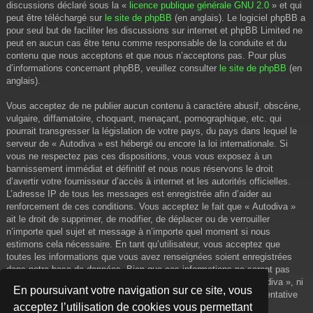
discussions déclaré sous la «
licence publique générale GNU 2.0
» et qui
peut être téléchargé sur
le site de phpBB
(en anglais). Le logiciel phpBB a
pour seul but de faciliter les discussions sur internet et phpBB Limited ne
peut en aucun cas être tenu comme responsable de la conduite et du
contenu que nous acceptons et que nous n’acceptons pas. Pour plus
d’informations concernant phpBB, veuillez consulter
le site de phpBB
(en
anglais).
Vous acceptez de ne publier aucun contenu à caractère abusif, obscène,
vulgaire, diffamatoire, choquant, menaçant, pornographique, etc. qui
pourrait transgresser la législation de votre pays, du pays dans lequel le
serveur de « Autodiva » est hébergé ou encore la loi internationale. Si
vous ne respectez pas ces dispositions, vous vous exposez à un
bannissement immédiat et définitif et nous nous réservons le droit
d’avertir votre fournisseur d’accès à internet et les autorités officielles.
L’adresse IP de tous les messages est enregistrée afin d’aider au
renforcement de ces conditions. Vous acceptez le fait que « Autodiva »
ait le droit de supprimer, de modifier, de déplacer ou de verrouiller
n’importe quel sujet et message à n’importe quel moment si nous
estimons cela nécessaire. En tant qu’utilisateur, vous acceptez que
toutes les informations que vous avez renseignées soient enregistrées
dans notre base de données. Bien que ces informations ne seront pas
diffusées à une tierce partie sans votre consentement, ni « Autodiva », ni
En poursuivant votre navigation sur ce site, vous
phpBB, ne pourront être tenus comme responsables en cas de tentative
acceptez l’utilisation de cookies vous permettant
de piratage informatique visant à compromettre vos données.