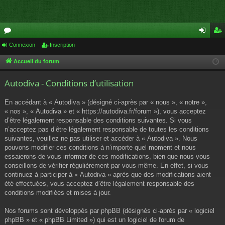
or
Connexion
Inscription
on
ns
u
ne
cri
Accueil du forum
m
xi
pti
Autodiva - Conditions d’utilisation
s
on
on
En accédant à « Autodiva » (désigné ci-après par « nous », « notre »,
« nos », « Autodiva » et « https://autodiva.fr/forum »), vous acceptez
d’être légalement responsable des conditions suivantes. Si vous
n’acceptez pas d’être légalement responsable de toutes les conditions
suivantes, veuillez ne pas utiliser et accéder à « Autodiva ». Nous
pouvons modifier ces conditions à n’importe quel moment et nous
essaierons de vous informer de ces modifications, bien que nous vous
conseillons de vérifier régulièrement par vous-même. En effet, si vous
continuez à participer à « Autodiva » après que des modifications aient
été effectuées, vous acceptez d’être légalement responsable des
conditions modifiées et mises à jour.
Nos forums sont développés par phpBB (désignés ci-après par « logiciel
phpBB » et « phpBB Limited ») qui est un logiciel de forum de