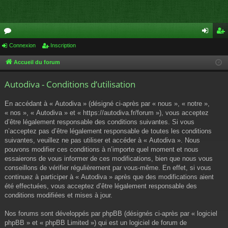
or
Connexion
Inscription
on
ns
u
ne
cri
Accueil du forum
m
xi
pti
Autodiva - Conditions d’utilisation
s
on
on
En accédant à « Autodiva » (désigné ci-après par « nous », « notre »,
« nos », « Autodiva » et « https://autodiva.fr/forum »), vous acceptez
d’être légalement responsable des conditions suivantes. Si vous
n’acceptez pas d’être légalement responsable de toutes les conditions
suivantes, veuillez ne pas utiliser et accéder à « Autodiva ». Nous
pouvons modifier ces conditions à n’importe quel moment et nous
essaierons de vous informer de ces modifications, bien que nous vous
conseillons de vérifier régulièrement par vous-même. En effet, si vous
continuez à participer à « Autodiva » après que des modifications aient
été effectuées, vous acceptez d’être légalement responsable des
conditions modifiées et mises à jour.
Nos forums sont développés par phpBB (désignés ci-après par « logiciel
phpBB » et « phpBB Limited ») qui est un logiciel de forum de