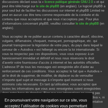
discussions déclaré sous la «
licence publique générale GNU 2.0
» et qui
peut être téléchargé sur
le site de phpBB
(en anglais). Le logiciel phpBB a
pour seul but de faciliter les discussions sur internet et phpBB Limited ne
peut en aucun cas être tenu comme responsable de la conduite et du
contenu que nous acceptons et que nous n’acceptons pas. Pour plus
d’informations concernant phpBB, veuillez consulter
le site de phpBB
(en
anglais).
Vous acceptez de ne publier aucun contenu à caractère abusif, obscène,
vulgaire, diffamatoire, choquant, menaçant, pornographique, etc. qui
pourrait transgresser la législation de votre pays, du pays dans lequel le
serveur de « Autodiva » est hébergé ou encore la loi internationale. Si
vous ne respectez pas ces dispositions, vous vous exposez à un
bannissement immédiat et définitif et nous nous réservons le droit
d’avertir votre fournisseur d’accès à internet et les autorités officielles.
L’adresse IP de tous les messages est enregistrée afin d’aider au
renforcement de ces conditions. Vous acceptez le fait que « Autodiva »
ait le droit de supprimer, de modifier, de déplacer ou de verrouiller
n’importe quel sujet et message à n’importe quel moment si nous
estimons cela nécessaire. En tant qu’utilisateur, vous acceptez que
toutes les informations que vous avez renseignées soient enregistrées
dans notre base de données. Bien que ces informations ne seront pas
diffusées à une tierce partie sans votre consentement, ni « Autodiva », ni
En poursuivant votre navigation sur ce site, vous
phpBB, ne pourront être tenus comme responsables en cas de tentative
acceptez l’utilisation de cookies vous permettant
de piratage informatique visant à compromettre vos données.