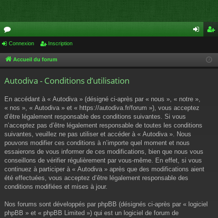
or
Connexion
Inscription
on
ns
u
ne
cri
Accueil du forum
m
xi
pti
Autodiva - Conditions d’utilisation
s
on
on
En accédant à « Autodiva » (désigné ci-après par « nous », « notre »,
« nos », « Autodiva » et « https://autodiva.fr/forum »), vous acceptez
d’être légalement responsable des conditions suivantes. Si vous
n’acceptez pas d’être légalement responsable de toutes les conditions
suivantes, veuillez ne pas utiliser et accéder à « Autodiva ». Nous
pouvons modifier ces conditions à n’importe quel moment et nous
essaierons de vous informer de ces modifications, bien que nous vous
conseillons de vérifier régulièrement par vous-même. En effet, si vous
continuez à participer à « Autodiva » après que des modifications aient
été effectuées, vous acceptez d’être légalement responsable des
conditions modifiées et mises à jour.
Nos forums sont développés par phpBB (désignés ci-après par « logiciel
phpBB » et « phpBB Limited ») qui est un logiciel de forum de