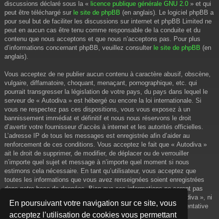
discussions déclaré sous la «
licence publique générale GNU 2.0
» et qui
peut être téléchargé sur
le site de phpBB
(en anglais). Le logiciel phpBB a
pour seul but de faciliter les discussions sur internet et phpBB Limited ne
peut en aucun cas être tenu comme responsable de la conduite et du
contenu que nous acceptons et que nous n’acceptons pas. Pour plus
d’informations concernant phpBB, veuillez consulter
le site de phpBB
(en
anglais).
Vous acceptez de ne publier aucun contenu à caractère abusif, obscène,
vulgaire, diffamatoire, choquant, menaçant, pornographique, etc. qui
pourrait transgresser la législation de votre pays, du pays dans lequel le
serveur de « Autodiva » est hébergé ou encore la loi internationale. Si
vous ne respectez pas ces dispositions, vous vous exposez à un
bannissement immédiat et définitif et nous nous réservons le droit
d’avertir votre fournisseur d’accès à internet et les autorités officielles.
L’adresse IP de tous les messages est enregistrée afin d’aider au
renforcement de ces conditions. Vous acceptez le fait que « Autodiva »
ait le droit de supprimer, de modifier, de déplacer ou de verrouiller
n’importe quel sujet et message à n’importe quel moment si nous
estimons cela nécessaire. En tant qu’utilisateur, vous acceptez que
toutes les informations que vous avez renseignées soient enregistrées
dans notre base de données. Bien que ces informations ne seront pas
diffusées à une tierce partie sans votre consentement, ni « Autodiva », ni
En poursuivant votre navigation sur ce site, vous
phpBB, ne pourront être tenus comme responsables en cas de tentative
acceptez l’utilisation de cookies vous permettant
de piratage informatique visant à compromettre vos données.