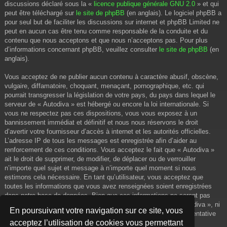
discussions déclaré sous la «
licence publique générale GNU 2.0
» et qui
peut être téléchargé sur
le site de phpBB
(en anglais). Le logiciel phpBB a
pour seul but de faciliter les discussions sur internet et phpBB Limited ne
peut en aucun cas être tenu comme responsable de la conduite et du
contenu que nous acceptons et que nous n’acceptons pas. Pour plus
d’informations concernant phpBB, veuillez consulter
le site de phpBB
(en
anglais).
Vous acceptez de ne publier aucun contenu à caractère abusif, obscène,
vulgaire, diffamatoire, choquant, menaçant, pornographique, etc. qui
pourrait transgresser la législation de votre pays, du pays dans lequel le
serveur de « Autodiva » est hébergé ou encore la loi internationale. Si
vous ne respectez pas ces dispositions, vous vous exposez à un
bannissement immédiat et définitif et nous nous réservons le droit
d’avertir votre fournisseur d’accès à internet et les autorités officielles.
L’adresse IP de tous les messages est enregistrée afin d’aider au
renforcement de ces conditions. Vous acceptez le fait que « Autodiva »
ait le droit de supprimer, de modifier, de déplacer ou de verrouiller
n’importe quel sujet et message à n’importe quel moment si nous
estimons cela nécessaire. En tant qu’utilisateur, vous acceptez que
toutes les informations que vous avez renseignées soient enregistrées
dans notre base de données. Bien que ces informations ne seront pas
diffusées à une tierce partie sans votre consentement, ni « Autodiva », ni
En poursuivant votre navigation sur ce site, vous
phpBB, ne pourront être tenus comme responsables en cas de tentative
acceptez l’utilisation de cookies vous permettant
de piratage informatique visant à compromettre vos données.