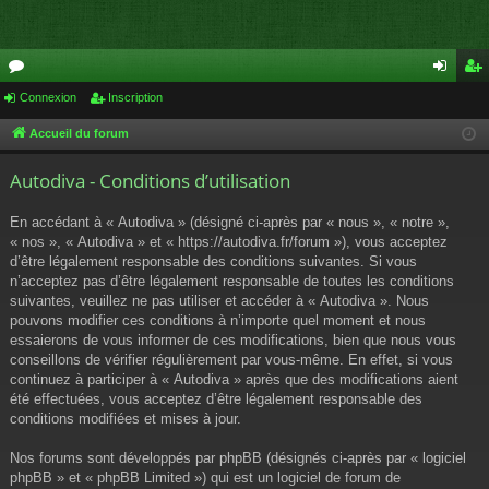
or
Connexion
Inscription
on
ns
u
ne
cri
Accueil du forum
m
xi
pti
Autodiva - Conditions d’utilisation
s
on
on
En accédant à « Autodiva » (désigné ci-après par « nous », « notre »,
« nos », « Autodiva » et « https://autodiva.fr/forum »), vous acceptez
d’être légalement responsable des conditions suivantes. Si vous
n’acceptez pas d’être légalement responsable de toutes les conditions
suivantes, veuillez ne pas utiliser et accéder à « Autodiva ». Nous
pouvons modifier ces conditions à n’importe quel moment et nous
essaierons de vous informer de ces modifications, bien que nous vous
conseillons de vérifier régulièrement par vous-même. En effet, si vous
continuez à participer à « Autodiva » après que des modifications aient
été effectuées, vous acceptez d’être légalement responsable des
conditions modifiées et mises à jour.
Nos forums sont développés par phpBB (désignés ci-après par « logiciel
phpBB » et « phpBB Limited ») qui est un logiciel de forum de