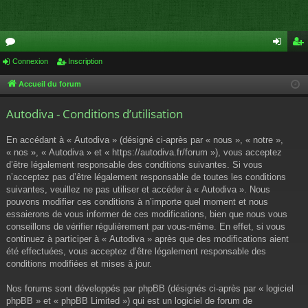
or
Connexion
Inscription
on
ns
u
ne
cri
Accueil du forum
m
xi
pti
Autodiva - Conditions d’utilisation
s
on
on
En accédant à « Autodiva » (désigné ci-après par « nous », « notre »,
« nos », « Autodiva » et « https://autodiva.fr/forum »), vous acceptez
d’être légalement responsable des conditions suivantes. Si vous
n’acceptez pas d’être légalement responsable de toutes les conditions
suivantes, veuillez ne pas utiliser et accéder à « Autodiva ». Nous
pouvons modifier ces conditions à n’importe quel moment et nous
essaierons de vous informer de ces modifications, bien que nous vous
conseillons de vérifier régulièrement par vous-même. En effet, si vous
continuez à participer à « Autodiva » après que des modifications aient
été effectuées, vous acceptez d’être légalement responsable des
conditions modifiées et mises à jour.
Nos forums sont développés par phpBB (désignés ci-après par « logiciel
phpBB » et « phpBB Limited ») qui est un logiciel de forum de