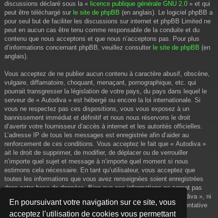
discussions déclaré sous la «
licence publique générale GNU 2.0
» et qui
peut être téléchargé sur
le site de phpBB
(en anglais). Le logiciel phpBB a
pour seul but de faciliter les discussions sur internet et phpBB Limited ne
peut en aucun cas être tenu comme responsable de la conduite et du
contenu que nous acceptons et que nous n’acceptons pas. Pour plus
d’informations concernant phpBB, veuillez consulter
le site de phpBB
(en
anglais).
Vous acceptez de ne publier aucun contenu à caractère abusif, obscène,
vulgaire, diffamatoire, choquant, menaçant, pornographique, etc. qui
pourrait transgresser la législation de votre pays, du pays dans lequel le
serveur de « Autodiva » est hébergé ou encore la loi internationale. Si
vous ne respectez pas ces dispositions, vous vous exposez à un
bannissement immédiat et définitif et nous nous réservons le droit
d’avertir votre fournisseur d’accès à internet et les autorités officielles.
L’adresse IP de tous les messages est enregistrée afin d’aider au
renforcement de ces conditions. Vous acceptez le fait que « Autodiva »
ait le droit de supprimer, de modifier, de déplacer ou de verrouiller
n’importe quel sujet et message à n’importe quel moment si nous
estimons cela nécessaire. En tant qu’utilisateur, vous acceptez que
toutes les informations que vous avez renseignées soient enregistrées
dans notre base de données. Bien que ces informations ne seront pas
diffusées à une tierce partie sans votre consentement, ni « Autodiva », ni
En poursuivant votre navigation sur ce site, vous
phpBB, ne pourront être tenus comme responsables en cas de tentative
acceptez l’utilisation de cookies vous permettant
de piratage informatique visant à compromettre vos données.