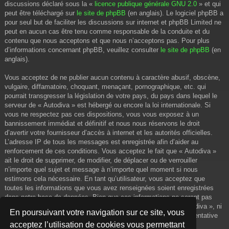
discussions déclaré sous la «
licence publique générale GNU 2.0
» et qui
peut être téléchargé sur
le site de phpBB
(en anglais). Le logiciel phpBB a
pour seul but de faciliter les discussions sur internet et phpBB Limited ne
peut en aucun cas être tenu comme responsable de la conduite et du
contenu que nous acceptons et que nous n’acceptons pas. Pour plus
d’informations concernant phpBB, veuillez consulter
le site de phpBB
(en
anglais).
Vous acceptez de ne publier aucun contenu à caractère abusif, obscène,
vulgaire, diffamatoire, choquant, menaçant, pornographique, etc. qui
pourrait transgresser la législation de votre pays, du pays dans lequel le
serveur de « Autodiva » est hébergé ou encore la loi internationale. Si
vous ne respectez pas ces dispositions, vous vous exposez à un
bannissement immédiat et définitif et nous nous réservons le droit
d’avertir votre fournisseur d’accès à internet et les autorités officielles.
L’adresse IP de tous les messages est enregistrée afin d’aider au
renforcement de ces conditions. Vous acceptez le fait que « Autodiva »
ait le droit de supprimer, de modifier, de déplacer ou de verrouiller
n’importe quel sujet et message à n’importe quel moment si nous
estimons cela nécessaire. En tant qu’utilisateur, vous acceptez que
toutes les informations que vous avez renseignées soient enregistrées
dans notre base de données. Bien que ces informations ne seront pas
diffusées à une tierce partie sans votre consentement, ni « Autodiva », ni
En poursuivant votre navigation sur ce site, vous
phpBB, ne pourront être tenus comme responsables en cas de tentative
acceptez l’utilisation de cookies vous permettant
de piratage informatique visant à compromettre vos données.