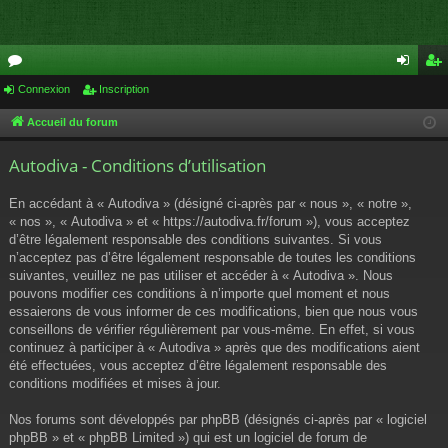
or
Connexion
Inscription
on
ns
u
ne
cri
Accueil du forum
m
xi
pti
Autodiva - Conditions d’utilisation
s
on
on
En accédant à « Autodiva » (désigné ci-après par « nous », « notre »,
« nos », « Autodiva » et « https://autodiva.fr/forum »), vous acceptez
d’être légalement responsable des conditions suivantes. Si vous
n’acceptez pas d’être légalement responsable de toutes les conditions
suivantes, veuillez ne pas utiliser et accéder à « Autodiva ». Nous
pouvons modifier ces conditions à n’importe quel moment et nous
essaierons de vous informer de ces modifications, bien que nous vous
conseillons de vérifier régulièrement par vous-même. En effet, si vous
continuez à participer à « Autodiva » après que des modifications aient
été effectuées, vous acceptez d’être légalement responsable des
conditions modifiées et mises à jour.
Nos forums sont développés par phpBB (désignés ci-après par « logiciel
phpBB » et « phpBB Limited ») qui est un logiciel de forum de