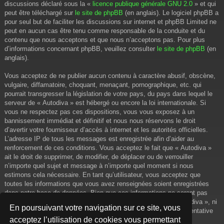
discussions déclaré sous la «
licence publique générale GNU 2.0
» et qui
peut être téléchargé sur
le site de phpBB
(en anglais). Le logiciel phpBB a
pour seul but de faciliter les discussions sur internet et phpBB Limited ne
peut en aucun cas être tenu comme responsable de la conduite et du
contenu que nous acceptons et que nous n’acceptons pas. Pour plus
d’informations concernant phpBB, veuillez consulter
le site de phpBB
(en
anglais).
Vous acceptez de ne publier aucun contenu à caractère abusif, obscène,
vulgaire, diffamatoire, choquant, menaçant, pornographique, etc. qui
pourrait transgresser la législation de votre pays, du pays dans lequel le
serveur de « Autodiva » est hébergé ou encore la loi internationale. Si
vous ne respectez pas ces dispositions, vous vous exposez à un
bannissement immédiat et définitif et nous nous réservons le droit
d’avertir votre fournisseur d’accès à internet et les autorités officielles.
L’adresse IP de tous les messages est enregistrée afin d’aider au
renforcement de ces conditions. Vous acceptez le fait que « Autodiva »
ait le droit de supprimer, de modifier, de déplacer ou de verrouiller
n’importe quel sujet et message à n’importe quel moment si nous
estimons cela nécessaire. En tant qu’utilisateur, vous acceptez que
toutes les informations que vous avez renseignées soient enregistrées
dans notre base de données. Bien que ces informations ne seront pas
diffusées à une tierce partie sans votre consentement, ni « Autodiva », ni
En poursuivant votre navigation sur ce site, vous
phpBB, ne pourront être tenus comme responsables en cas de tentative
acceptez l’utilisation de cookies vous permettant
de piratage informatique visant à compromettre vos données.