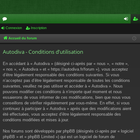
or
Connexion
Inscription
on
ns
u
ne
cri
Accueil du forum
m
xi
pti
Autodiva - Conditions d’utilisation
s
on
on
En accédant à « Autodiva » (désigné ci-après par « nous », « notre »,
« nos », « Autodiva » et « https://autodiva.fr/forum »), vous acceptez
d’être légalement responsable des conditions suivantes. Si vous
n’acceptez pas d’être légalement responsable de toutes les conditions
suivantes, veuillez ne pas utiliser et accéder à « Autodiva ». Nous
pouvons modifier ces conditions à n’importe quel moment et nous
essaierons de vous informer de ces modifications, bien que nous vous
conseillons de vérifier régulièrement par vous-même. En effet, si vous
continuez à participer à « Autodiva » après que des modifications aient
été effectuées, vous acceptez d’être légalement responsable des
conditions modifiées et mises à jour.
Nos forums sont développés par phpBB (désignés ci-après par « logiciel
phpBB » et « phpBB Limited ») qui est un logiciel de forum de