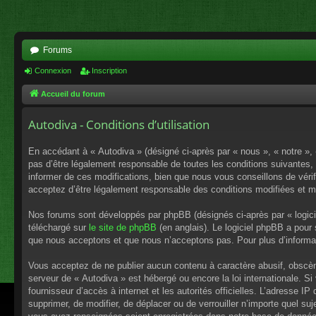
Forums
Connexion
Inscription
Accueil du forum
Autodiva - Conditions d’utilisation
En accédant à « Autodiva » (désigné ci-après par « nous », « notre », 
pas d’être légalement responsable de toutes les conditions suivantes,
informer de ces modifications, bien que nous vous conseillons de vérif
acceptez d’être légalement responsable des conditions modifiées et mi
Nos forums sont développés par phpBB (désignés ci-après par « logici
téléchargé sur
le site de phpBB
(en anglais). Le logiciel phpBB a pour
que nous acceptons et que nous n’acceptons pas. Pour plus d’informa
Vous acceptez de ne publier aucun contenu à caractère abusif, obscène,
serveur de « Autodiva » est hébergé ou encore la loi internationale. S
fournisseur d’accès à internet et les autorités officielles. L’adresse I
supprimer, de modifier, de déplacer ou de verrouiller n’importe quel s