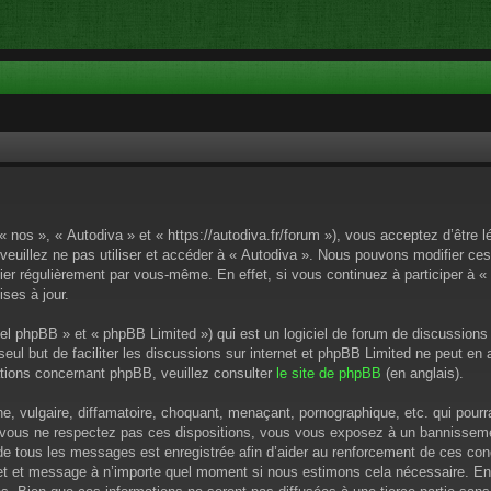
« nos », « Autodiva » et « https://autodiva.fr/forum »), vous acceptez d’êtr
 veuillez ne pas utiliser et accéder à « Autodiva ». Nous pouvons modifier c
ier régulièrement par vous-même. En effet, si vous continuez à participer à «
ses à jour.
el phpBB » et « phpBB Limited ») qui est un logiciel de forum de discussions
 seul but de faciliter les discussions sur internet et phpBB Limited ne peut 
tions concernant phpBB, veuillez consulter
le site de phpBB
(en anglais).
 vulgaire, diffamatoire, choquant, menaçant, pornographique, etc. qui pourrai
i vous ne respectez pas ces dispositions, vous vous exposez à un bannissement
P de tous les messages est enregistrée afin d’aider au renforcement de ces cond
ujet et message à n’importe quel moment si nous estimons cela nécessaire. En 