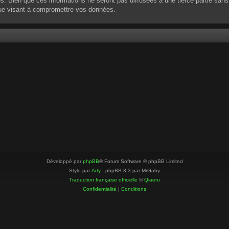
 Bien que ces informations ne seront pas diffusées à une tierce partie sans
que visant à compromettre vos données.
Développé par
phpBB
® Forum Software © phpBB Limited
Style par
Arty
- phpBB 3.3 par MrGaby
Traduction française officielle
©
Qiaeru
Confidentialité
|
Conditions