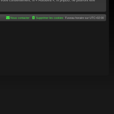
 votre consentement, ni « Autodiva », ni phpBB, ne pourront être
Nous contacter
Supprimer les cookies
Fuseau horaire sur
UTC+02:00