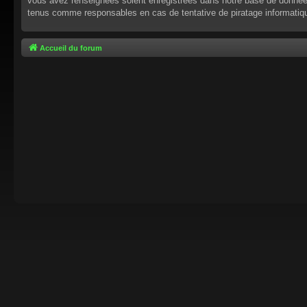
vous avez renseignées soient enregistrées dans notre base de données.
tenus comme responsables en cas de tentative de piratage informati
Accueil du forum