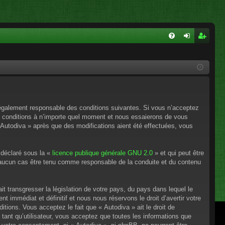
FA
on
ns
Q
ne
cri
xi
pti
on
on
e légalement responsable des conditions suivantes. Si vous n’acceptez
es conditions à n’importe quel moment et nous essaierons de vous
 Autodiva » après que des modifications aient été effectuées, vous
 déclaré sous la «
licence publique générale GNU 2.0
» et qui peut être
en aucun cas être tenu comme responsable de la conduite et du contenu
t transgresser la législation de votre pays, du pays dans lequel le
 immédiat et définitif et nous nous réservons le droit d’avertir votre
itions. Vous acceptez le fait que « Autodiva » ait le droit de
tant qu’utilisateur, vous acceptez que toutes les informations que