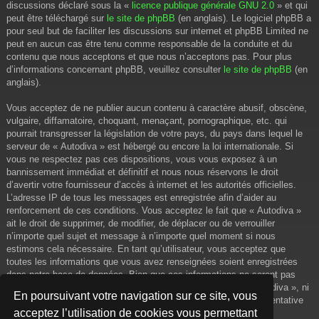
discussions déclaré sous la «
licence publique générale GNU 2.0
» et qui
peut être téléchargé sur
le site de phpBB
(en anglais). Le logiciel phpBB a
pour seul but de faciliter les discussions sur internet et phpBB Limited ne
peut en aucun cas être tenu comme responsable de la conduite et du
contenu que nous acceptons et que nous n’acceptons pas. Pour plus
d’informations concernant phpBB, veuillez consulter
le site de phpBB
(en
anglais).
Vous acceptez de ne publier aucun contenu à caractère abusif, obscène,
vulgaire, diffamatoire, choquant, menaçant, pornographique, etc. qui
pourrait transgresser la législation de votre pays, du pays dans lequel le
serveur de « Autodiva » est hébergé ou encore la loi internationale. Si
vous ne respectez pas ces dispositions, vous vous exposez à un
bannissement immédiat et définitif et nous nous réservons le droit
d’avertir votre fournisseur d’accès à internet et les autorités officielles.
L’adresse IP de tous les messages est enregistrée afin d’aider au
renforcement de ces conditions. Vous acceptez le fait que « Autodiva »
ait le droit de supprimer, de modifier, de déplacer ou de verrouiller
n’importe quel sujet et message à n’importe quel moment si nous
estimons cela nécessaire. En tant qu’utilisateur, vous acceptez que
toutes les informations que vous avez renseignées soient enregistrées
dans notre base de données. Bien que ces informations ne seront pas
diffusées à une tierce partie sans votre consentement, ni « Autodiva », ni
En poursuivant votre navigation sur ce site, vous
phpBB, ne pourront être tenus comme responsables en cas de tentative
acceptez l’utilisation de cookies vous permettant
de piratage informatique visant à compromettre vos données.