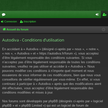
or
Connexion
Inscription
on
ns
u
ne
cri
Accueil du forum
m
xi
pti
Autodiva - Conditions d’utilisation
s
on
on
En accédant à « Autodiva » (désigné ci-après par « nous », « notre »,
« nos », « Autodiva » et « https://autodiva.fr/forum »), vous acceptez
d’être légalement responsable des conditions suivantes. Si vous
n’acceptez pas d’être légalement responsable de toutes les conditions
suivantes, veuillez ne pas utiliser et accéder à « Autodiva ». Nous
pouvons modifier ces conditions à n’importe quel moment et nous
essaierons de vous informer de ces modifications, bien que nous vous
conseillons de vérifier régulièrement par vous-même. En effet, si vous
continuez à participer à « Autodiva » après que des modifications aient
été effectuées, vous acceptez d’être légalement responsable des
conditions modifiées et mises à jour.
Nos forums sont développés par phpBB (désignés ci-après par « logiciel
phpBB » et « phpBB Limited ») qui est un logiciel de forum de