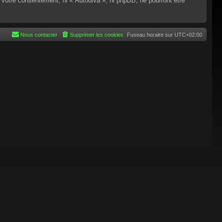
 votre consentement, ni « Autodiva », ni phpBB, ne pourront être
Nous contacter
Supprimer les cookies
Fuseau horaire sur
UTC+02:00