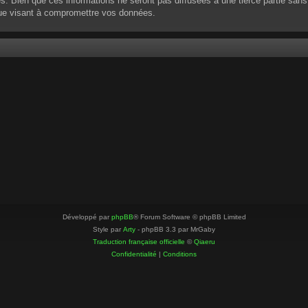
 Bien que ces informations ne seront pas diffusées à une tierce partie sans
que visant à compromettre vos données.
Développé par
phpBB
® Forum Software © phpBB Limited
Style par
Arty
- phpBB 3.3 par MrGaby
Traduction française officielle
©
Qiaeru
Confidentialité
|
Conditions