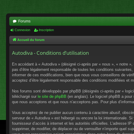
Forums
Connexion
Inscription
Accueil du forum
Autodiva - Conditions d’utilisation
En accédant à « Autodiva » (désigné ci-après par « nous », « notre », 
pas d’être légalement responsable de toutes les conditions suivantes,
informer de ces modifications, bien que nous vous conseillons de vérif
acceptez d’être légalement responsable des conditions modifiées et mi
Nos forums sont développés par phpBB (désignés ci-après par « logici
téléchargé sur
le site de phpBB
(en anglais). Le logiciel phpBB a pour
que nous acceptons et que nous n’acceptons pas. Pour plus d’informa
Vous acceptez de ne publier aucun contenu à caractère abusif, obscène,
serveur de « Autodiva » est hébergé ou encore la loi internationale. S
fournisseur d’accès à internet et les autorités officielles. L’adresse I
supprimer, de modifier, de déplacer ou de verrouiller n’importe quel s