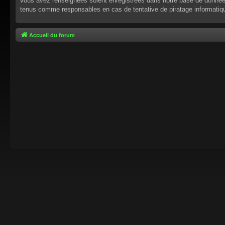
vous avez renseignées soient enregistrées dans notre base de données.
tenus comme responsables en cas de tentative de piratage informati
Accueil du forum