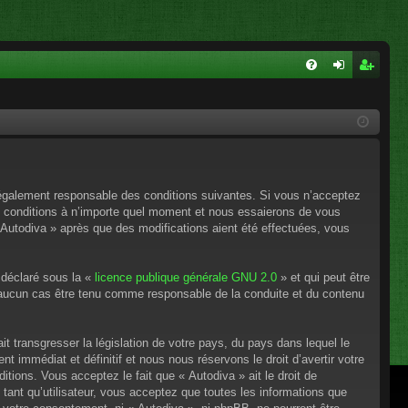
FA
on
ns
Q
ne
cri
xi
pti
on
on
e légalement responsable des conditions suivantes. Si vous n’acceptez
es conditions à n’importe quel moment et nous essaierons de vous
 Autodiva » après que des modifications aient été effectuées, vous
 déclaré sous la «
licence publique générale GNU 2.0
» et qui peut être
en aucun cas être tenu comme responsable de la conduite et du contenu
t transgresser la législation de votre pays, du pays dans lequel le
 immédiat et définitif et nous nous réservons le droit d’avertir votre
itions. Vous acceptez le fait que « Autodiva » ait le droit de
tant qu’utilisateur, vous acceptez que toutes les informations que